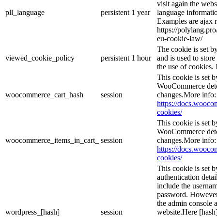
visit again the webs
pll_language
persistent
1 year
language informatio
Examples are ajax r
https://polylang.pr
eu-cookie-law/
The cookie is set 
viewed_cookie_policy
persistent
1 hour
and is used to stor
the use of cookies. 
This cookie is set
WooCommerce deter
woocommerce_cart_hash
session
changes.More info:
https://docs.woo
cookies/
This cookie is set
WooCommerce deter
woocommerce_items_in_cart_
session
changes.More info:
https://docs.woo
cookies/
This cookie is set b
authentication detai
include the userna
password. However, 
the admin console a
wordpress_[hash]
session
website.Here [hash] 