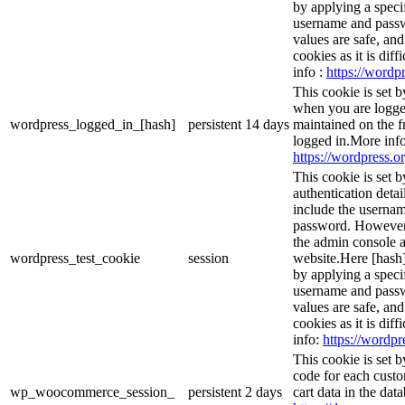
by applying a speci
username and passwo
values are safe, an
cookies as it is dif
info :
https://wordpr
This cookie is set 
when you are logge
wordpress_logged_in_[hash]
persistent
14 days
maintained on the f
logged in.More info
https://wordpress.or
This cookie is set b
authentication detai
include the userna
password. However, 
the admin console a
wordpress_test_cookie
session
website.Here [hash] 
by applying a speci
username and passwo
values are safe, an
cookies as it is dif
info:
https://wordpr
This cookie is set
code for each custo
wp_woocommerce_session_
persistent
2 days
cart data in the da