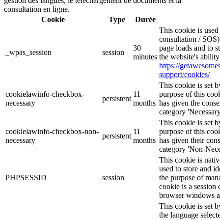
gestion des langues, le téléchargement de documents et la
consultation en ligne.
Cookie
Type
Durée
This cookie is use
consultation / SOS)
30
page loads and to s
_wpas_session
session
minutes
the website's abilit
https://getawesom
support/cookies/
This cookie is set
cookielawinfo-checkbox-
11
purpose of this cook
persistent
necessary
months
has given the conse
category 'Necessary
This cookie is set
cookielawinfo-checkbox-non-
11
purpose of this cook
persistent
necessary
months
has given their con
category 'Non-Nece
This cookie is nati
used to store and id
PHPSESSID
session
the purpose of mana
cookie is a session 
browser windows ar
This cookie is set 
the language selec