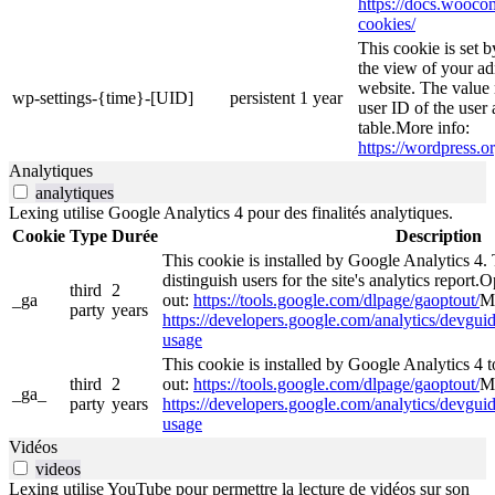
https://docs.woo
cookies/
This cookie is set 
the view of your ad
website. The value 
wp-settings-{time}-[UID]
persistent
1 year
user ID of the user 
table.More info:
https://wordpress.or
Analytiques
analytiques
Lexing utilise Google Analytics 4 pour des finalités analytiques.
Cookie
Type
Durée
Description
This cookie is installed by Google Analytics 4. 
distinguish users for the site's analytics report.O
third
2
_ga
out:
https://tools.google.com/dlpage/gaoptout/
Mo
party
years
https://developers.google.com/analytics/devguide
usage
This cookie is installed by Google Analytics 4 to
third
2
out:
https://tools.google.com/dlpage/gaoptout/
Mo
_ga_
party
years
https://developers.google.com/analytics/devguide
usage
Vidéos
videos
Lexing utilise YouTube pour permettre la lecture de vidéos sur son