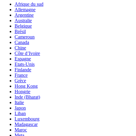
Afrique du sud
Allemagne
Argentine
Australie
Belgique
Brésil
Cameroun
Canada
Chine
Côte d’Ivoire
Espagne
Etats-Unis
Finlande
France
Grèce
Hong Kong
Hongrie
Inde (Bharat)
Italie
Japon
Liban
Luxembourg
Madagascar
Maroc
Meta