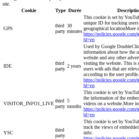
site.
Cookie
Type
Durée
Descripti
This cookie is set by YouTub
unique ID for tracking users
third
30
GPS
geographical locationMore i
party
minutes
https://policies.google.com/
hl=en
Used by Google DoubleClic
information about how the u
website and any other adver
third
visiting the website. This is
IDE
2 years
party
users with ads that are relev
according to the user profil
https://policies.google.com/
hl=en
This cookie is set by YouTu
the information of the emb
third
5
VISITOR_INFO1_LIVE
videos on a website.More in
party
months
https://policies.google.com/
hl=en
This cookie is set by YouTub
track the views of embedde
third
YSC
info:
party
https://policies.google.com/