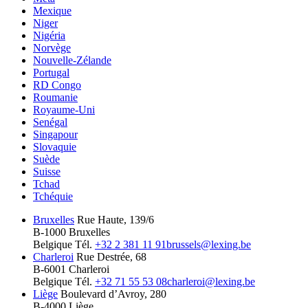
Mexique
Niger
Nigéria
Norvège
Nouvelle-Zélande
Portugal
RD Congo
Roumanie
Royaume-Uni
Senégal
Singapour
Slovaquie
Suède
Suisse
Tchad
Tchéquie
Bruxelles
Rue Haute, 139/6
B-1000 Bruxelles
Belgique
Tél.
+32 2 381 11 91
brussels@lexing.be
Charleroi
Rue Destrée, 68
B-6001 Charleroi
Belgique
Tél.
+32 71 55 53 08
charleroi@lexing.be
Liège
Boulevard d’Avroy, 280
B-4000 Liège