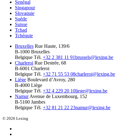
Senégal
Singapour
Slovaquie
Suède
Suisse
Tchad
Tchéquie
Bruxelles
Rue Haute, 139/6
B-1000 Bruxelles
Belgique
Tél.
+32 2 381 11 91
brussels@lexing.be
Charleroi
Rue Destrée, 68
B-6001 Charleroi
Belgique
Tél.
+32 71 55 53 08
charleroi@lexing.be
Liège
Boulevard d’Avroy, 280
B-4000 Liège
Belgique
Tél.
+32 4 229 20 10
liege@lexing.be
Namur
Avenue de Luxembourg, 152
B-5100 Jambes
Belgique
Tél.
+32 81 21 22 23
namur@lexing.be
© 2026 Lexing