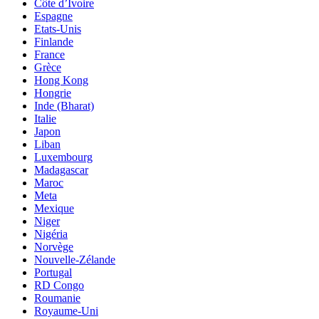
Côte d’Ivoire
Espagne
Etats-Unis
Finlande
France
Grèce
Hong Kong
Hongrie
Inde (Bharat)
Italie
Japon
Liban
Luxembourg
Madagascar
Maroc
Meta
Mexique
Niger
Nigéria
Norvège
Nouvelle-Zélande
Portugal
RD Congo
Roumanie
Royaume-Uni