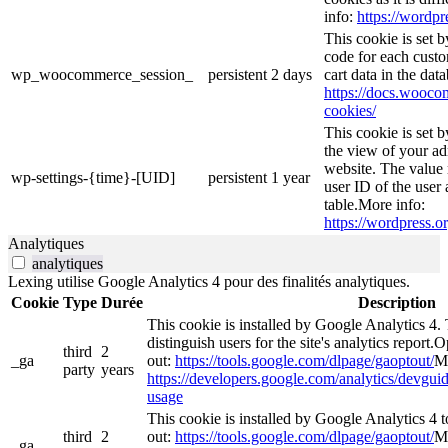
info:
https://wordpr
This cookie is set
code for each custo
wp_woocommerce_session_
persistent
2 days
cart data in the da
https://docs.woo
cookies/
This cookie is set 
the view of your ad
website. The value 
wp-settings-{time}-[UID]
persistent
1 year
user ID of the user 
table.More info:
https://wordpress.or
Analytiques
analytiques
Lexing utilise Google Analytics 4 pour des finalités analytiques.
Cookie
Type
Durée
Description
This cookie is installed by Google Analytics 4. 
distinguish users for the site's analytics report.O
third
2
_ga
out:
https://tools.google.com/dlpage/gaoptout/
Mo
party
years
https://developers.google.com/analytics/devguide
usage
This cookie is installed by Google Analytics 4 to
third
2
out:
https://tools.google.com/dlpage/gaoptout/
Mo
_ga_