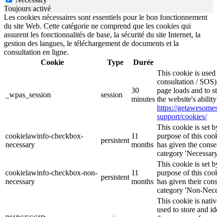
Toujours activé
Les cookies nécessaires sont essentiels pour le bon fonctionnement
du site Web. Cette catégorie ne comprend que les cookies qui
assurent les fonctionnalités de base, la sécurité du site Internet, la
gestion des langues, le téléchargement de documents et la
consultation en ligne.
Cookie
Type
Durée
This cookie is use
consultation / SOS)
30
page loads and to s
_wpas_session
session
minutes
the website's abilit
https://getawesom
support/cookies/
This cookie is set
cookielawinfo-checkbox-
11
purpose of this cook
persistent
necessary
months
has given the conse
category 'Necessary
This cookie is set
cookielawinfo-checkbox-non-
11
purpose of this cook
persistent
necessary
months
has given their con
category 'Non-Nece
This cookie is nati
used to store and id