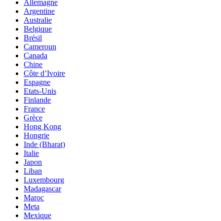
Allemagne
Argentine
Australie
Belgique
Brésil
Cameroun
Canada
Chine
Côte d’Ivoire
Espagne
Etats-Unis
Finlande
France
Grèce
Hong Kong
Hongrie
Inde (Bharat)
Italie
Japon
Liban
Luxembourg
Madagascar
Maroc
Meta
Mexique