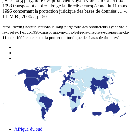
, « Le long purgatoire des producteurs ayant violé la loi du 31 août
1998 transposant en droit belge la directive européenne du 11 mars
1996 concernant la protection juridique des bases de données … »,
J.L.M.B., 2000/2, p. 60.
https://lexing.be/publications/le-long-purgatoire-des-producteurs-ayant-viole-
la-loi-du-31-aout-1998-transposant-en-droit-belge-la-directive-europeenne-du-
11-mars-1996-concernant-la-protection-juridique-des-bases-de-donnees/
Afrique du sud