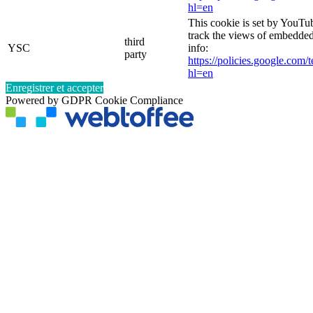
hl=en
This cookie is set by YouTub
track the views of embedde
third
YSC
info:
party
https://policies.google.com/
hl=en
Enregistrer et accepter
Powered by GDPR Cookie Compliance