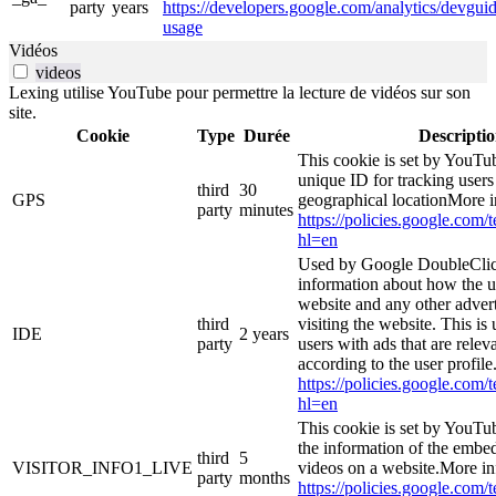
party
years
https://developers.google.com/analytics/devguide
usage
Vidéos
videos
Lexing utilise YouTube pour permettre la lecture de vidéos sur son
site.
Cookie
Type
Durée
Descripti
This cookie is set by YouTub
unique ID for tracking users
third
30
GPS
geographical locationMore i
party
minutes
https://policies.google.com/
hl=en
Used by Google DoubleClic
information about how the u
website and any other adver
third
visiting the website. This is
IDE
2 years
party
users with ads that are relev
according to the user profil
https://policies.google.com/
hl=en
This cookie is set by YouTu
the information of the emb
third
5
VISITOR_INFO1_LIVE
videos on a website.More in
party
months
https://policies.google.com/