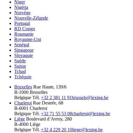
Niger
Nigéria
Norvège
Nouvelle-Zélande
Portugal
RD Congo
Roumanie
Royaume-Uni
Senégal
Singapour
Slovaquie
Suède
Suisse
Tchad
Tchéquie
Bruxelles
Rue Haute, 139/6
B-1000 Bruxelles
Belgique
Tél.
+32 2 381 11 91
brussels@lexing.be
Charleroi
Rue Destrée, 68
B-6001 Charleroi
Belgique
Tél.
+32 71 55 53 08
charleroi@lexing.be
Liège
Boulevard d’Avroy, 280
B-4000 Liège
Belgique
Tél.
+32 4 229 20 10
liege@lexing.be