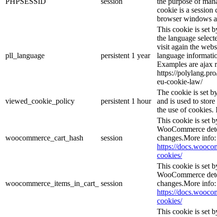
PHPSESSID
session
the purpose of mana
cookie is a session 
browser windows ar
This cookie is set 
the language selec
visit again the webs
pll_language
persistent
1 year
language informatio
Examples are ajax r
https://polylang.pr
eu-cookie-law/
The cookie is set 
viewed_cookie_policy
persistent
1 hour
and is used to stor
the use of cookies. 
This cookie is set
WooCommerce deter
woocommerce_cart_hash
session
changes.More info:
https://docs.woo
cookies/
This cookie is set
WooCommerce deter
woocommerce_items_in_cart_
session
changes.More info:
https://docs.woo
cookies/
This cookie is set b