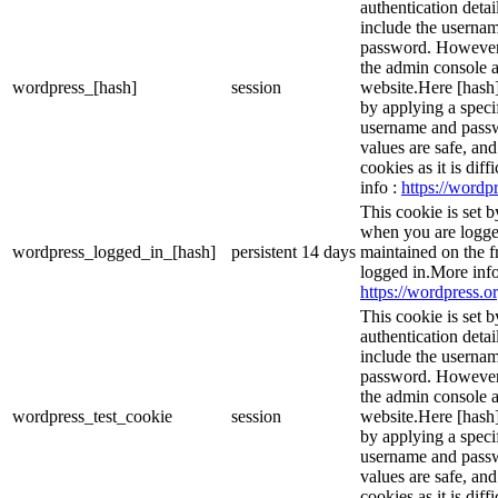
authentication detai
include the userna
password. However, 
the admin console a
wordpress_[hash]
session
website.Here [hash] 
by applying a speci
username and passwo
values are safe, an
cookies as it is dif
info :
https://wordpr
This cookie is set 
when you are logge
wordpress_logged_in_[hash]
persistent
14 days
maintained on the f
logged in.More info
https://wordpress.or
This cookie is set b
authentication detai
include the userna
password. However, 
the admin console a
wordpress_test_cookie
session
website.Here [hash] 
by applying a speci
username and passwo
values are safe, an
cookies as it is dif