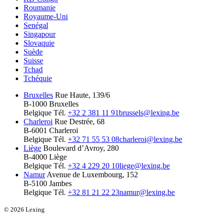
Roumanie
Royaume-Uni
Senégal
Singapour
Slovaquie
Suède
Suisse
Tchad
Tchéquie
Bruxelles
Rue Haute, 139/6
B-1000 Bruxelles
Belgique
Tél.
+32 2 381 11 91
brussels@lexing.be
Charleroi
Rue Destrée, 68
B-6001 Charleroi
Belgique
Tél.
+32 71 55 53 08
charleroi@lexing.be
Liège
Boulevard d’Avroy, 280
B-4000 Liège
Belgique
Tél.
+32 4 229 20 10
liege@lexing.be
Namur
Avenue de Luxembourg, 152
B-5100 Jambes
Belgique
Tél.
+32 81 21 22 23
namur@lexing.be
© 2026 Lexing