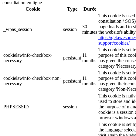
consultation en ligne.
Cookie
Type
Durée
This cookie is use
consultation / SOS)
30
page loads and to s
_wpas_session
session
minutes
the website's abilit
https://getawesom
support/cookies/
This cookie is set
cookielawinfo-checkbox-
11
purpose of this cook
persistent
necessary
months
has given the conse
category 'Necessary
This cookie is set
cookielawinfo-checkbox-non-
11
purpose of this cook
persistent
necessary
months
has given their con
category 'Non-Nece
This cookie is nati
used to store and id
PHPSESSID
session
the purpose of mana
cookie is a session 
browser windows ar
This cookie is set 
the language selec
visit again the webs