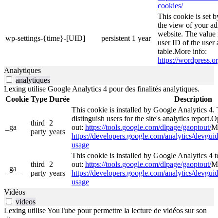
cookies/
This cookie is set 
the view of your ad
website. The value 
wp-settings-{time}-[UID]
persistent
1 year
user ID of the user 
table.More info:
https://wordpress.or
Analytiques
analytiques
Lexing utilise Google Analytics 4 pour des finalités analytiques.
Cookie
Type
Durée
Description
This cookie is installed by Google Analytics 4. 
distinguish users for the site's analytics report.O
third
2
_ga
out:
https://tools.google.com/dlpage/gaoptout/
Mo
party
years
https://developers.google.com/analytics/devguide
usage
This cookie is installed by Google Analytics 4 to
third
2
out:
https://tools.google.com/dlpage/gaoptout/
Mo
_ga_
party
years
https://developers.google.com/analytics/devguide
usage
Vidéos
videos
Lexing utilise YouTube pour permettre la lecture de vidéos sur son