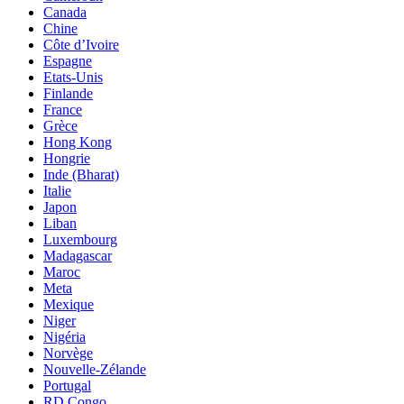
Canada
Chine
Côte d’Ivoire
Espagne
Etats-Unis
Finlande
France
Grèce
Hong Kong
Hongrie
Inde (Bharat)
Italie
Japon
Liban
Luxembourg
Madagascar
Maroc
Meta
Mexique
Niger
Nigéria
Norvège
Nouvelle-Zélande
Portugal
RD Congo