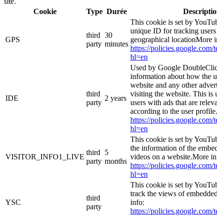
site.
Cookie
Type
Durée
Descripti
This cookie is set by YouTub
unique ID for tracking users
third
30
GPS
geographical locationMore i
party
minutes
https://policies.google.com/
hl=en
Used by Google DoubleClic
information about how the u
website and any other adver
third
visiting the website. This is
IDE
2 years
party
users with ads that are relev
according to the user profil
https://policies.google.com/
hl=en
This cookie is set by YouTu
the information of the emb
third
5
VISITOR_INFO1_LIVE
videos on a website.More in
party
months
https://policies.google.com/
hl=en
This cookie is set by YouTub
track the views of embedde
third
YSC
info:
party
https://policies.google.com/