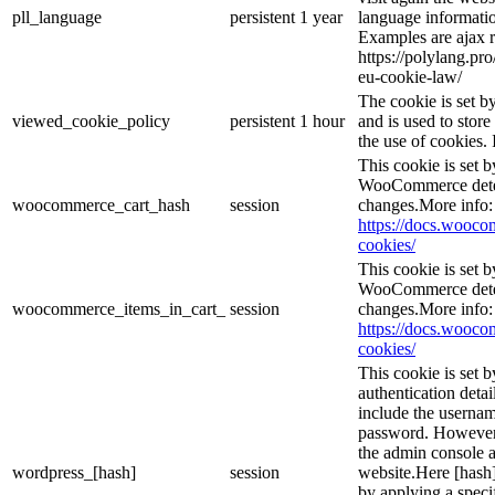
pll_language
persistent
1 year
language informatio
Examples are ajax r
https://polylang.pr
eu-cookie-law/
The cookie is set 
viewed_cookie_policy
persistent
1 hour
and is used to stor
the use of cookies. 
This cookie is set
WooCommerce deter
woocommerce_cart_hash
session
changes.More info:
https://docs.woo
cookies/
This cookie is set
WooCommerce deter
woocommerce_items_in_cart_
session
changes.More info:
https://docs.woo
cookies/
This cookie is set b
authentication detai
include the userna
password. However, 
the admin console a
wordpress_[hash]
session
website.Here [hash] 
by applying a speci