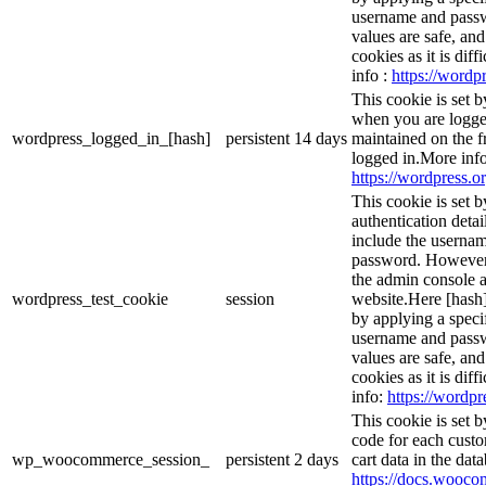
username and passwo
values are safe, an
cookies as it is dif
info :
https://wordpr
This cookie is set 
when you are logge
wordpress_logged_in_[hash]
persistent
14 days
maintained on the f
logged in.More info
https://wordpress.or
This cookie is set b
authentication detai
include the userna
password. However, 
the admin console a
wordpress_test_cookie
session
website.Here [hash] 
by applying a speci
username and passwo
values are safe, an
cookies as it is dif
info:
https://wordpr
This cookie is set
code for each custo
wp_woocommerce_session_
persistent
2 days
cart data in the da
https://docs.woo