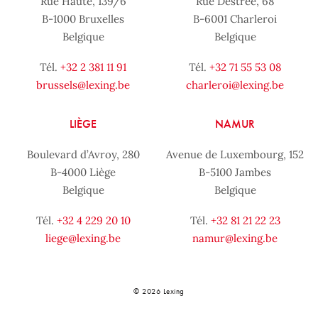
Rue Haute, 139/6
Rue Destrée, 68
B-1000 Bruxelles
B-6001 Charleroi
Belgique
Belgique
Tél.
+32 2 381 11 91
Tél.
+32 71 55 53 08
brussels@lexing.be
charleroi@lexing.be
LIÈGE
NAMUR
Boulevard d’Avroy, 280
Avenue de Luxembourg, 152
B-4000 Liège
B-5100 Jambes
Belgique
Belgique
Tél.
+32 4 229 20 10
Tél.
+32 81 21 22 23
liege@lexing.be
namur@lexing.be
© 2026 Lexing