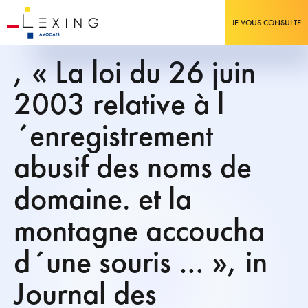
JE VOUS CONSULTE
, « La loi du 26 juin
2003 relative à l
´enregistrement
abusif des noms de
domaine. et la
montagne accoucha
d´une souris … », in
Journal des