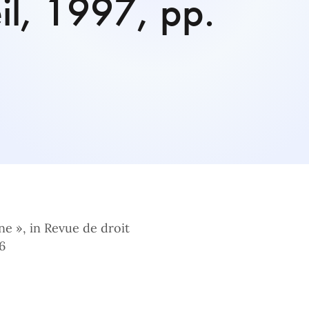
il, 1997, pp.
ne », in Revue de droit
6