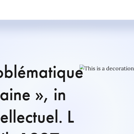
problématique
ine », in
ellectuel. L