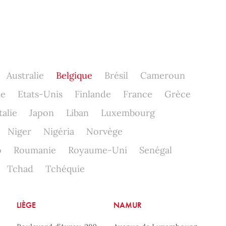
Australie
Belgique
Brésil
Cameroun
ne
Etats-Unis
Finlande
France
Grèce
talie
Japon
Liban
Luxembourg
Niger
Nigéria
Norvège
o
Roumanie
Royaume-Uni
Senégal
Tchad
Tchéquie
LIÈGE
NAMUR