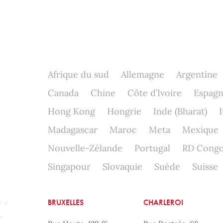
Afrique du sud
Allemagne
Argentine
Canada
Chine
Côte d’Ivoire
Espag
Hong Kong
Hongrie
Inde (Bharat)
I
Madagascar
Maroc
Meta
Mexique
Nouvelle-Zélande
Portugal
RD Cong
Singapour
Slovaquie
Suède
Suisse
BRUXELLES
CHARLEROI