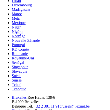
Liban
Luxembourg
Madagascar
Maroc
Meta
Mexique
Niger
Nigéria
Norvège
Nouvelle-Zélande
Portugal
RD Congo
Roumanie
Royaume-Uni
Senégal
Singapour
Slovaquie
Suède
Suisse
Tchad
Tchéquie
Bruxelles
Rue Haute, 139/6
B-1000 Bruxelles
Belgique
Tél.
+32 2 381 11 91
brussels@lexing.be