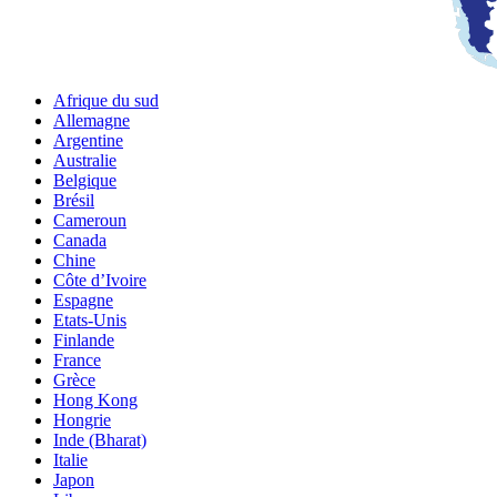
Afrique du sud
Allemagne
Argentine
Australie
Belgique
Brésil
Cameroun
Canada
Chine
Côte d’Ivoire
Espagne
Etats-Unis
Finlande
France
Grèce
Hong Kong
Hongrie
Inde (Bharat)
Italie
Japon