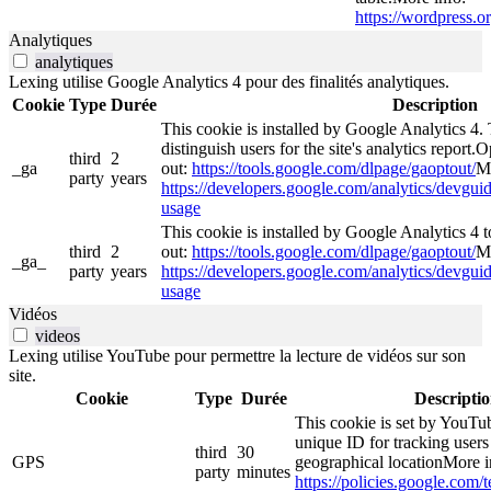
https://wordpress.or
Analytiques
analytiques
Lexing utilise Google Analytics 4 pour des finalités analytiques.
Cookie
Type
Durée
Description
This cookie is installed by Google Analytics 4. 
distinguish users for the site's analytics report.O
third
2
_ga
out:
https://tools.google.com/dlpage/gaoptout/
Mo
party
years
https://developers.google.com/analytics/devguide
usage
This cookie is installed by Google Analytics 4 to
third
2
out:
https://tools.google.com/dlpage/gaoptout/
Mo
_ga_
party
years
https://developers.google.com/analytics/devguide
usage
Vidéos
videos
Lexing utilise YouTube pour permettre la lecture de vidéos sur son
site.
Cookie
Type
Durée
Descripti
This cookie is set by YouTub
unique ID for tracking users
third
30
GPS
geographical locationMore i
party
minutes
https://policies.google.com/