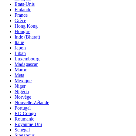
Etats-Unis
Finlande
France
Grèce
Hong Kong
Hongrie
Inde (Bharat)
Italie
Japon
Liban
Luxembourg
Madagascar
Maroc
Meta
Mexique
Niger
Nigéria
Norvège
Nouvelle-Zélande
Portugal
RD Congo
Roumanie
Royaume-Uni
Senégal
Singapour