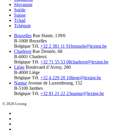
Slovaquie
Suède
Suisse
Tchad
Tchéquie
Bruxelles
Rue Haute, 139/6
B-1000 Bruxelles
Belgique
Tél.
+32 2 381 11 91
brussels@lexing.be
Charleroi
Rue Destrée, 68
B-6001 Charleroi
Belgique
Tél.
+32 71 55 53 08
charleroi@lexing.be
Liège
Boulevard d’Avroy, 280
B-4000 Liège
Belgique
Tél.
+32 4 229 20 10
liege@lexing.be
Namur
Avenue de Luxembourg, 152
B-5100 Jambes
Belgique
Tél.
+32 81 21 22 23
namur@lexing.be
© 2026 Lexing