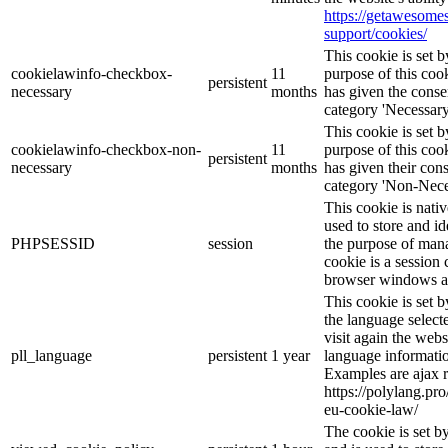
https://getawesom
support/cookies/
This cookie is set
cookielawinfo-checkbox-
11
purpose of this cook
persistent
necessary
months
has given the conse
category 'Necessary
This cookie is set
cookielawinfo-checkbox-non-
11
purpose of this cook
persistent
necessary
months
has given their con
category 'Non-Nece
This cookie is nati
used to store and id
PHPSESSID
session
the purpose of mana
cookie is a session 
browser windows ar
This cookie is set 
the language selec
visit again the webs
pll_language
persistent
1 year
language informatio
Examples are ajax r
https://polylang.pr
eu-cookie-law/
The cookie is set 