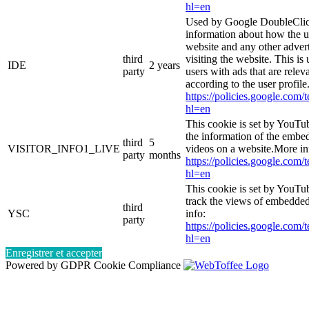
hl=en
Used by Google DoubleClic
information about how the u
website and any other adver
third
visiting the website. This is
IDE
2 years
party
users with ads that are relev
according to the user profil
https://policies.google.com/
hl=en
This cookie is set by YouTu
the information of the emb
third
5
VISITOR_INFO1_LIVE
videos on a website.More in
party
months
https://policies.google.com/
hl=en
This cookie is set by YouTub
track the views of embedde
third
YSC
info:
party
https://policies.google.com/
hl=en
Enregistrer et accepter
Powered by GDPR Cookie Compliance