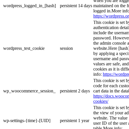
when you are logge
wordpress_logged_in_[hash]
persistent
14 days
maintained on the f
logged in.More info
https://wordpress.or
This cookie is set b
authentication detai
include the userna
password. However, 
the admin console a
wordpress_test_cookie
session
website.Here [hash] 
by applying a speci
username and passwo
values are safe, an
cookies as it is dif
info:
https://wordpr
This cookie is set
code for each custo
wp_woocommerce_session_
persistent
2 days
cart data in the da
https://docs.woo
cookies/
This cookie is set 
the view of your ad
website. The value 
wp-settings-{time}-[UID]
persistent
1 year
user ID of the user 
table.More info: