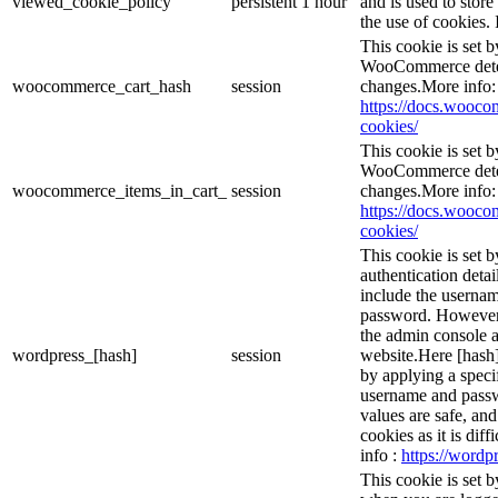
viewed_cookie_policy
persistent
1 hour
and is used to stor
the use of cookies. 
This cookie is set
WooCommerce deter
woocommerce_cart_hash
session
changes.More info:
https://docs.woo
cookies/
This cookie is set
WooCommerce deter
woocommerce_items_in_cart_
session
changes.More info:
https://docs.woo
cookies/
This cookie is set b
authentication detai
include the userna
password. However, 
the admin console a
wordpress_[hash]
session
website.Here [hash] 
by applying a speci
username and passwo
values are safe, an
cookies as it is dif
info :
https://wordpr
This cookie is set 