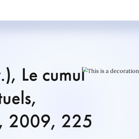
r.), Le cumul
tuels,
er, 2009, 225