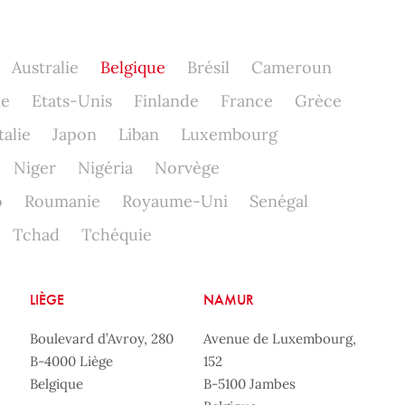
Australie
Belgique
Brésil
Cameroun
ne
Etats-Unis
Finlande
France
Grèce
talie
Japon
Liban
Luxembourg
Niger
Nigéria
Norvège
o
Roumanie
Royaume-Uni
Senégal
Tchad
Tchéquie
LIÈGE
NAMUR
Boulevard d’Avroy, 280
Avenue de Luxembourg,
B-4000 Liège
152
Belgique
B-5100 Jambes