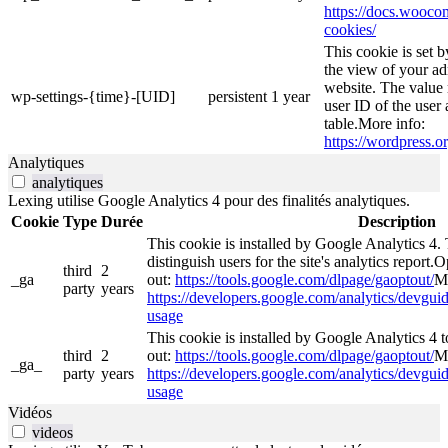
https://docs.woo
cookies/
This cookie is set 
the view of your ad
website. The value 
wp-settings-{time}-[UID]
persistent
1 year
user ID of the user 
table.More info:
https://wordpress.or
Analytiques
analytiques
Lexing utilise Google Analytics 4 pour des finalités analytiques.
Cookie
Type
Durée
Description
This cookie is installed by Google Analytics 4. 
distinguish users for the site's analytics report.O
third
2
_ga
out:
https://tools.google.com/dlpage/gaoptout/
Mo
party
years
https://developers.google.com/analytics/devguide
usage
This cookie is installed by Google Analytics 4 to
third
2
out:
https://tools.google.com/dlpage/gaoptout/
Mo
_ga_
party
years
https://developers.google.com/analytics/devguide
usage
Vidéos
videos