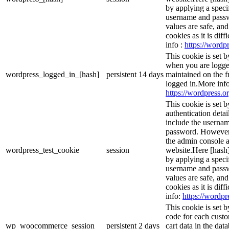
by applying a speci
username and passwo
values are safe, an
cookies as it is dif
info :
https://wordpr
This cookie is set 
when you are logge
wordpress_logged_in_[hash]
persistent
14 days
maintained on the f
logged in.More info
https://wordpress.or
This cookie is set b
authentication detai
include the userna
password. However, 
the admin console a
wordpress_test_cookie
session
website.Here [hash] 
by applying a speci
username and passwo
values are safe, an
cookies as it is dif
info:
https://wordpr
This cookie is set
code for each custo
wp_woocommerce_session_
persistent
2 days
cart data in the da