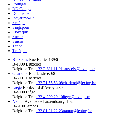
Portugal
RD Congo
Roumanie
Royaume-Uni
Senégal
Singapour
Slovaquie
Suède
Suisse
Tchad
Tchéquie
Bruxelles
Rue Haute, 139/6
B-1000 Bruxelles
Belgique
Tél.
+32 2 381 11 91
brussels@lexing.be
Charleroi
Rue Destrée, 68
B-6001 Charleroi
Belgique
Tél.
+32 71 55 53 08
charleroi@lexing.be
Liège
Boulevard d’Avroy, 280
B-4000 Liège
Belgique
Tél.
+32 4 229 20 10
liege@lexing.be
Namur
Avenue de Luxembourg, 152
B-5100 Jambes
Belgique
Tél.
+32 81 21 22 23
namur@lexing.be