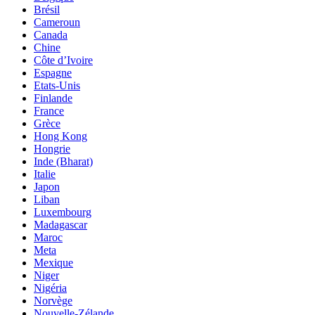
Brésil
Cameroun
Canada
Chine
Côte d’Ivoire
Espagne
Etats-Unis
Finlande
France
Grèce
Hong Kong
Hongrie
Inde (Bharat)
Italie
Japon
Liban
Luxembourg
Madagascar
Maroc
Meta
Mexique
Niger
Nigéria
Norvège
Nouvelle-Zélande