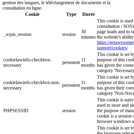
gestion des langues, le téléchargement de documents et la
consultation en ligne.
Cookie
Type
Durée
This cookie is use
consultation / SOS)
30
page loads and to s
_wpas_session
session
minutes
the website's abilit
https://getawesom
support/cookies/
This cookie is set
cookielawinfo-checkbox-
11
purpose of this cook
persistent
necessary
months
has given the conse
category 'Necessary
This cookie is set
cookielawinfo-checkbox-non-
11
purpose of this cook
persistent
necessary
months
has given their con
category 'Non-Nece
This cookie is nati
used to store and id
PHPSESSID
session
the purpose of mana
cookie is a session 
browser windows ar
This cookie is set 
the language selec