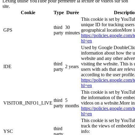
Lexing utilise YouTube pour permettre la lecture de vidéos sur son
site.
Cookie
Type
Durée
Descripti
This cookie is set by YouTub
unique ID for tracking users
third
30
GPS
geographical locationMore i
party
minutes
https://policies.google.com/
hl=en
Used by Google DoubleClic
information about how the u
website and any other adver
third
visiting the website. This is
IDE
2 years
party
users with ads that are relev
according to the user profil
https://policies.google.com/
hl=en
This cookie is set by YouTu
the information of the emb
third
5
VISITOR_INFO1_LIVE
videos on a website.More in
party
months
https://policies.google.com/
hl=en
This cookie is set by YouTub
track the views of embedde
third
YSC
info:
party