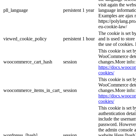
visit again the webs
pll_language
persistent
1 year
language informatio
Examples are ajax r
https://polylang.pr
eu-cookie-law/
The cookie is set 
viewed_cookie_policy
persistent
1 hour
and is used to stor
the use of cookies. 
This cookie is set
WooCommerce deter
woocommerce_cart_hash
session
changes.More info:
https://docs.woo
cookies/
This cookie is set
WooCommerce deter
woocommerce_items_in_cart_
session
changes.More info:
https://docs.woo
cookies/
This cookie is set b
authentication detai
include the userna
password. However, 
the admin console a
wordpress_[hash]
session
website.Here [hash] 