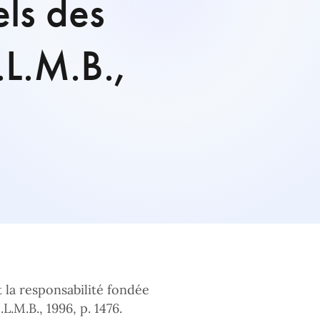
els des
.L.M.B.,
t la responsabilité fondée
L.M.B., 1996, p. 1476.