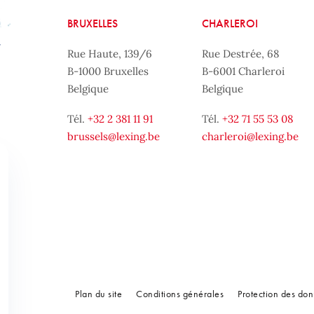
BRUXELLES
CHARLEROI
Rue Haute, 139/6
Rue Destrée, 68
B-1000 Bruxelles
B-6001 Charleroi
Belgique
Belgique
Tél.
+32 2 381 11 91
Tél.
+32 71 55 53 08
brussels@lexing.be
charleroi@lexing.be
Plan du site
Conditions générales
Protection des do