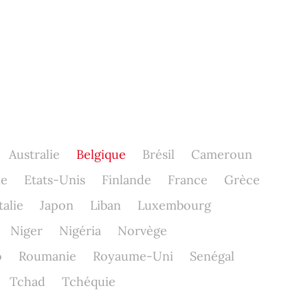
Australie
Belgique
Brésil
Cameroun
ne
Etats-Unis
Finlande
France
Grèce
talie
Japon
Liban
Luxembourg
Niger
Nigéria
Norvège
o
Roumanie
Royaume-Uni
Senégal
Tchad
Tchéquie