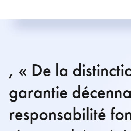
, « De la distincti
garantie décennal
responsabilité fo