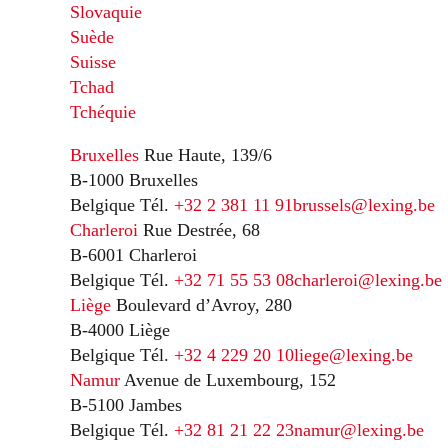
Slovaquie
Suède
Suisse
Tchad
Tchéquie
Bruxelles
Rue Haute, 139/6
B-1000 Bruxelles
Belgique
Tél.
+32 2 381 11 91
brussels@lexing.be
Charleroi
Rue Destrée, 68
B-6001 Charleroi
Belgique
Tél.
+32 71 55 53 08
charleroi@lexing.be
Liège
Boulevard d’Avroy, 280
B-4000 Liège
Belgique
Tél.
+32 4 229 20 10
liege@lexing.be
Namur
Avenue de Luxembourg, 152
B-5100 Jambes
Belgique
Tél.
+32 81 21 22 23
namur@lexing.be