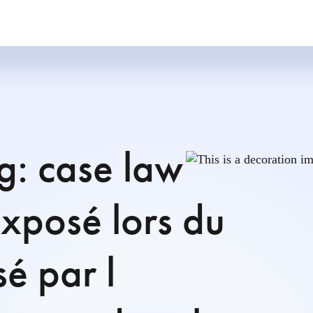
g: case law
exposé lors du
é par l