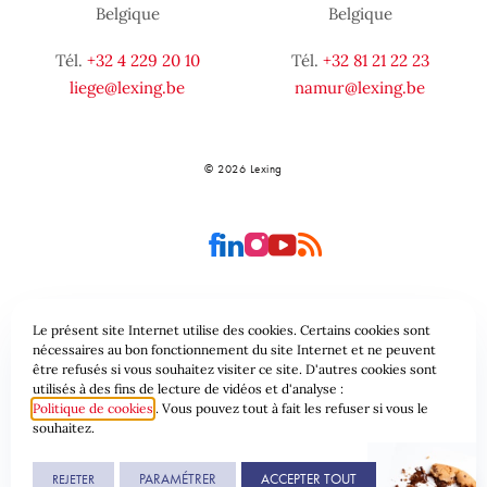
Belgique
Belgique
Tél.
+32 4 229 20 10
Tél.
+32 81 21 22 23
liege@lexing.be
namur@lexing.be
© 2026 Lexing
Le présent site Internet utilise des cookies. Certains cookies sont
Plan du site
Conditions générales
nécessaires au bon fonctionnement du site Internet et ne peuvent
être refusés si vous souhaitez visiter ce site. D'autres cookies sont
utilisés à des fins de lecture de vidéos et d'analyse :
Protection des données & Cookies
Politique de cookies
. Vous pouvez tout à fait les refuser si vous le
souhaitez.
Une réalisation de
PARAMÉTRER
ACCEPTER TOUT
REJETER