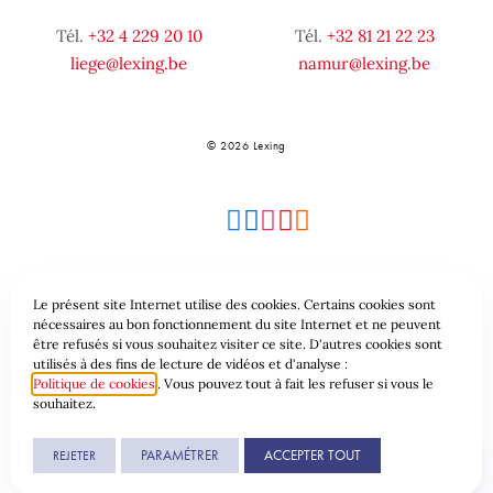
Tél.
+32 4 229 20 10
Tél.
+32 81 21 22 23
liege@lexing.be
namur@lexing.be
© 2026 Lexing
Le présent site Internet utilise des cookies. Certains cookies sont
Plan du site
Conditions générales
nécessaires au bon fonctionnement du site Internet et ne peuvent
être refusés si vous souhaitez visiter ce site. D'autres cookies sont
utilisés à des fins de lecture de vidéos et d'analyse :
Protection des données & Cookies
Politique de cookies
. Vous pouvez tout à fait les refuser si vous le
souhaitez.
Une réalisation de
PARAMÉTRER
ACCEPTER TOUT
REJETER