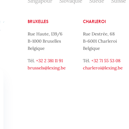
Singapour
Slovaquie
Suède
Suisse
BRUXELLES
CHARLEROI
Rue Haute, 139/6
Rue Destrée, 68
B-1000 Bruxelles
B-6001 Charleroi
Belgique
Belgique
Tél.
+32 2 381 11 91
Tél.
+32 71 55 53 08
brussels@lexing.be
charleroi@lexing.be