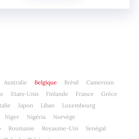
Australie
Belgique
Brésil
Cameroun
ne
Etats-Unis
Finlande
France
Grèce
talie
Japon
Liban
Luxembourg
Niger
Nigéria
Norvège
o
Roumanie
Royaume-Uni
Senégal