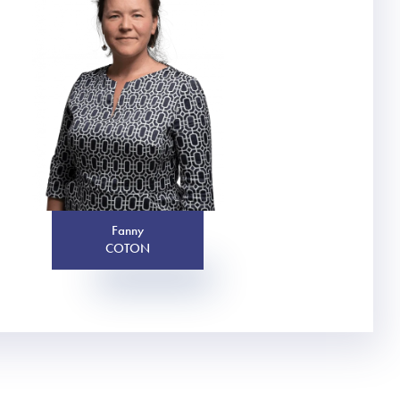
Fanny
COTON