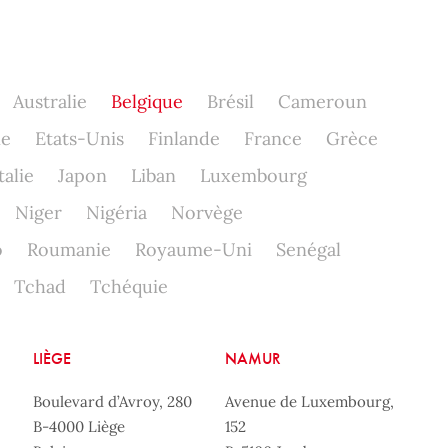
Australie
Belgique
Brésil
Cameroun
ne
Etats-Unis
Finlande
France
Grèce
talie
Japon
Liban
Luxembourg
Niger
Nigéria
Norvège
o
Roumanie
Royaume-Uni
Senégal
Tchad
Tchéquie
LIÈGE
NAMUR
Boulevard d’Avroy, 280
Avenue de Luxembourg,
B-4000 Liège
152