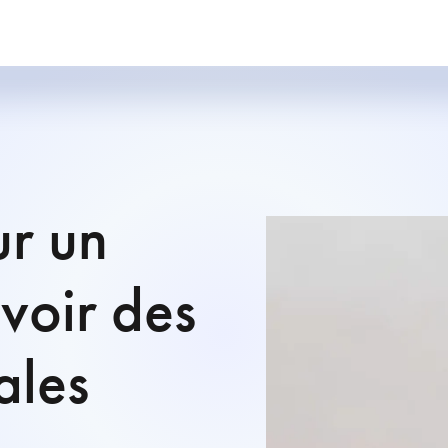
ur un
voir des
ales