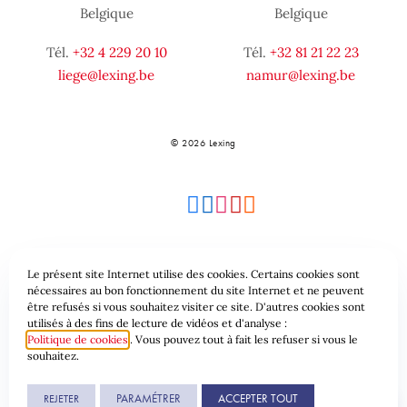
Belgique
Belgique
Tél.
+32 4 229 20 10
Tél.
+32 81 21 22 23
liege@lexing.be
namur@lexing.be
© 2026 Lexing
Le présent site Internet utilise des cookies. Certains cookies sont
Plan du site
Conditions générales
nécessaires au bon fonctionnement du site Internet et ne peuvent
être refusés si vous souhaitez visiter ce site. D'autres cookies sont
utilisés à des fins de lecture de vidéos et d'analyse :
Protection des données & Cookies
Politique de cookies
. Vous pouvez tout à fait les refuser si vous le
souhaitez.
Une réalisation de
PARAMÉTRER
ACCEPTER TOUT
REJETER