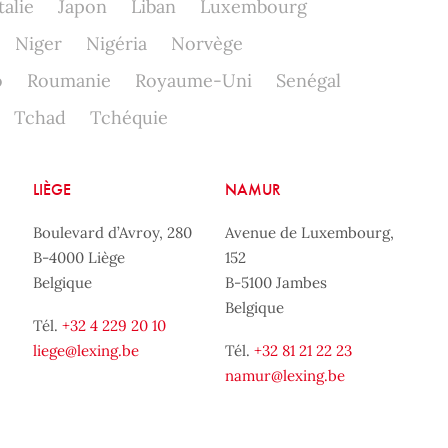
talie
Japon
Liban
Luxembourg
Niger
Nigéria
Norvège
o
Roumanie
Royaume-Uni
Senégal
Tchad
Tchéquie
LIÈGE
NAMUR
Boulevard d’Avroy, 280
Avenue de Luxembourg,
B-4000 Liège
152
Belgique
B-5100 Jambes
Belgique
Tél.
+32 4 229 20 10
liege@lexing.be
Tél.
+32 81 21 22 23
namur@lexing.be