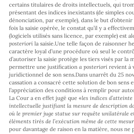
certains titulaires de droits intellectuels, qui tr
présentant des indices inexistants (de simples c
dénonciation, par exemple), dans le but d’obtenir
fois la saisie opérée, le constat qu’il y a effecti
(logiciels utilisés sans licence, par exemple) est a
posteriori
la saisie.Une telle façon de raisonner he
caractère loyal d’une procédure où seul le contrô
d’autoriser la saisie protège les tiers visés par l
permettre une justification
a posteriori
revient à 
juridictionnel de son sens.Dans unarrêt du 25 no
cassation a consacré cette solution de bon sens 
l’appréciation des conditions à remplir pour autor
La Cour a en effet jugé que «
les indices d’atteinte
intellectuelle justifiant la mesure de description d
où le premier juge statue sur requête unilatérale 
éléments tirés de l’exécution même de cette mesu
pour davantage de raison en la matière, nous ne 