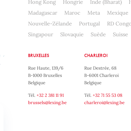
Hong Kong
Hongrie
Inde (Bharat)
I
Madagascar
Maroc
Meta
Mexique
Nouvelle-Zélande
Portugal
RD Cong
Singapour
Slovaquie
Suède
Suisse
BRUXELLES
CHARLEROI
Rue Haute, 139/6
Rue Destrée, 68
B-1000 Bruxelles
B-6001 Charleroi
Belgique
Belgique
Tél.
+32 2 381 11 91
Tél.
+32 71 55 53 08
brussels@lexing.be
charleroi@lexing.be