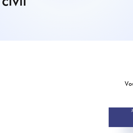
civil
Vou
J