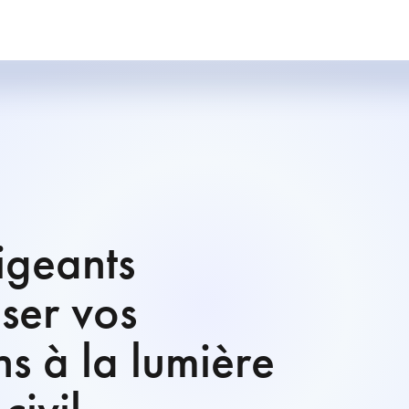
igeants
iser vos
ns à la lumière