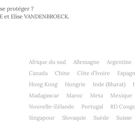
se protéger ?
KE et Elise VANDENBROECK.
Afrique du sud
Allemagne
Argentine
Canada
Chine
Côte d’Ivoire
Espag
Hong Kong
Hongrie
Inde (Bharat)
I
Madagascar
Maroc
Meta
Mexique
Nouvelle-Zélande
Portugal
RD Cong
Singapour
Slovaquie
Suède
Suisse