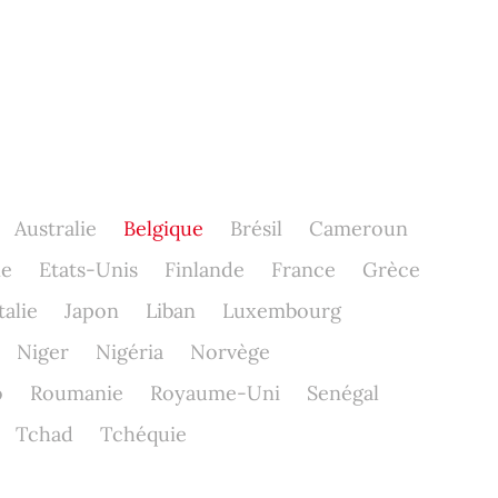
Australie
Belgique
Brésil
Cameroun
ne
Etats-Unis
Finlande
France
Grèce
talie
Japon
Liban
Luxembourg
Niger
Nigéria
Norvège
o
Roumanie
Royaume-Uni
Senégal
Tchad
Tchéquie