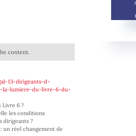
J
the content.
gal-13-dirigeants-d-
a-la-lumiere-du-livre-6-du-
 Livre 6 ?
lle les conditions
 dirigeants ?
 : un réel changement de