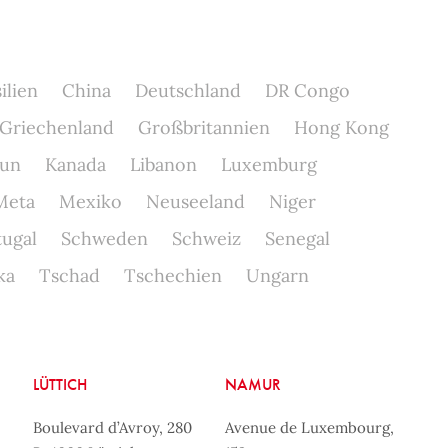
ilien
China
Deutschland
DR Congo
Griechenland
Großbritannien
Hong Kong
un
Kanada
Libanon
Luxemburg
Meta
Mexiko
Neuseeland
Niger
tugal
Schweden
Schweiz
Senegal
ka
Tschad
Tschechien
Ungarn
LÜTTICH
NAMUR
Boulevard d’Avroy, 280
Avenue de Luxembourg,