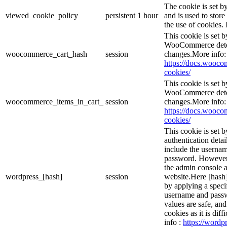
The cookie is set 
viewed_cookie_policy
persistent
1 hour
and is used to stor
the use of cookies. 
This cookie is set
WooCommerce deter
woocommerce_cart_hash
session
changes.More info:
https://docs.woo
cookies/
This cookie is set
WooCommerce deter
woocommerce_items_in_cart_
session
changes.More info:
https://docs.woo
cookies/
This cookie is set b
authentication detai
include the userna
password. However, 
the admin console a
wordpress_[hash]
session
website.Here [hash] 
by applying a speci
username and passwo
values are safe, an
cookies as it is dif
info :
https://wordpr