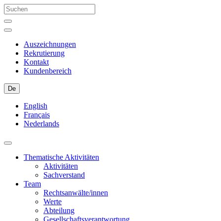
Auszeichnungen
Rekrutierung
Kontakt
Kundenbereich
De
English
Français
Nederlands
Thematische Aktivitäten
Aktivitäten
Sachverstand
Team
Rechtsanwälte/innen
Werte
Abteilung
Gesellschaftsverantwortung