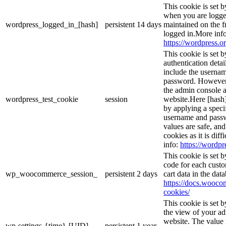
This cookie is set 
when you are logge
wordpress_logged_in_[hash]
persistent
14 days
maintained on the f
logged in.More info
https://wordpress.or
This cookie is set b
authentication detai
include the userna
password. However, 
the admin console a
wordpress_test_cookie
session
website.Here [hash] 
by applying a speci
username and passwo
values are safe, an
cookies as it is dif
info:
https://wordpr
This cookie is set
code for each custo
wp_woocommerce_session_
persistent
2 days
cart data in the da
https://docs.woo
cookies/
This cookie is set 
the view of your ad
website. The value 
wp-settings-{time}-[UID]
persistent
1 year