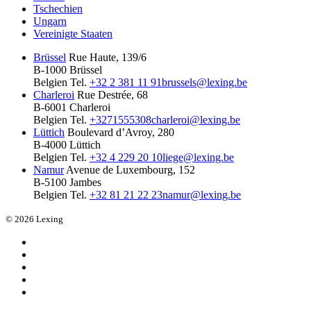
Tschechien
Ungarn
Vereinigte Staaten
Brüssel
Rue Haute, 139/6
B-1000 Brüssel
Belgien
Tel.
+32 2 381 11 91
brussels@lexing.be
Charleroi
Rue Destrée, 68
B-6001 Charleroi
Belgien
Tel.
+3271555308
charleroi@lexing.be
Lüttich
Boulevard d’Avroy, 280
B-4000 Lüttich
Belgien
Tel.
+32 4 229 20 10
liege@lexing.be
Namur
Avenue de Luxembourg, 152
B-5100 Jambes
Belgien
Tel.
+32 81 21 22 23
namur@lexing.be
© 2026 Lexing