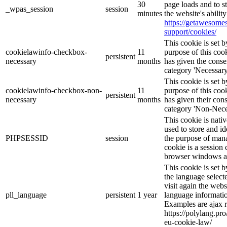
30
page loads and to s
_wpas_session
session
minutes
the website's abilit
https://getawesom
support/cookies/
This cookie is set
cookielawinfo-checkbox-
11
purpose of this cook
persistent
necessary
months
has given the conse
category 'Necessary
This cookie is set
cookielawinfo-checkbox-non-
11
purpose of this cook
persistent
necessary
months
has given their con
category 'Non-Nece
This cookie is nati
used to store and id
PHPSESSID
session
the purpose of mana
cookie is a session 
browser windows ar
This cookie is set 
the language selec
visit again the webs
pll_language
persistent
1 year
language informatio
Examples are ajax r
https://polylang.pr
eu-cookie-law/