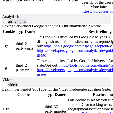
user ID of the user 
table.More info:
https://wordpress.or
Analytisch
analytiques
Lexing verwendet Google Analytics 4 für analytische Zwecke.
Cookie
Typ
Dauer
Beschreibung
This cookie is installed by Google Analytics 4. 
distinguish users for the site's analytics report.O
third
2
_ga
out:
https://tools.google.com/dlpage/gaoptout/
Mo
party
years
https://developers.google.com/analytics/devguide
usage
This cookie is installed by Google Universal Ana
third
2
state.Opt-out:
https://tools.google.com/dlpage/g
_ga_
party
years
https://developers.google.com/analytics/devguide
usage
Videos
videos
Lexing verwendet YouTube für die Videowiedergabe auf ihrer Seite.
Cookie
Typ
Dauer
Beschreibu
This cookie is set by YouTub
unique ID for tracking users
third
30
GPS
geographical locationMore i
party
minutes