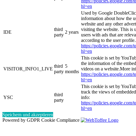
https://policies.google.com/
hl=en
Used by Google DoubleClick
information about how the us
website and any other adver
third
visiting the website. This is 
IDE
2 years
party
users with ads that are relev
according to the user profile
https://policies.google.com/
hl=en
This cookie is set by YouTub
the information of the emb
third
5
VISITOR_INFO1_LIVE
videos on a website.More in
party
months
https://policies.google.com/
hl=en
This cookie is set by YouTub
track the views of embedde
third
YSC
info:
party
https://policies.google.com/
hl=en
Speichern und akzeptieren
Powered by GDPR Cookie Compliance