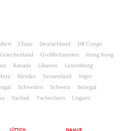
ilien
China
Deutschland
DR Congo
Griechenland
Großbritannien
Hong Kong
un
Kanada
Libanon
Luxemburg
Meta
Mexiko
Neuseeland
Niger
tugal
Schweden
Schweiz
Senegal
ka
Tschad
Tschechien
Ungarn
LÜTTICH
NAMUR