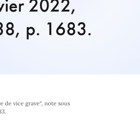
nvier 2022,
38, p. 1683.
e de vice grave“, note sous
83.