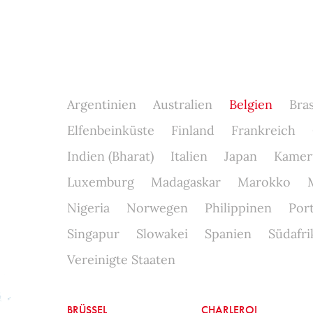
Argentinien
Australien
Belgien
Bras
Elfenbeinküste
Finland
Frankreich
Indien (Bharat)
Italien
Japan
Kamer
Luxemburg
Madagaskar
Marokko
Nigeria
Norwegen
Philippinen
Por
Singapur
Slowakei
Spanien
Südafri
Vereinigte Staaten
BRÜSSEL
CHARLEROI