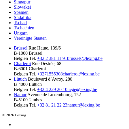
Singapur
Slowakei
Spanien
Südafrika
Tschad
Tschechien
Ungarn
Vereinigte Staaten
Brüssel
Rue Haute, 139/6
B-1000 Brüssel
Belgien
Tel.
+32 2 381 11 91
brussels@lexing.be
Charleroi
Rue Destrée, 68
B-6001 Charleroi
Belgien
Tel.
+3271555308
charleroi@lexing.be
Lüttich
Boulevard d’Avroy, 280
B-4000 Lüttich
Belgien
Tel.
+32 4 229 20 10
liege@lexing.be
Namur
Avenue de Luxembourg, 152
B-5100 Jambes
Belgien
Tel.
+32 81 21 22 23
namur@lexing.be
© 2026 Lexing