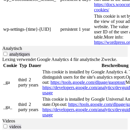
https://docs.woo
cookies/
This cookie is set 
the view of your ad
website. The value 
wp-settings-{time}-[UID]
persistent
1 year
user ID of the user 
table.More info:
https://wordpress.or
Analytisch
analytiques
Lexing verwendet Google Analytics 4 für analytische Zwecke.
Cookie
Typ
Dauer
Beschreibung
This cookie is installed by Google Analytics 4. 
distinguish users for the site's analytics report.O
third
2
_ga
out:
https://tools.google.com/dlpage/gaoptout/
Mo
party
years
https://developers.google.com/analytics/devguide
usage
This cookie is installed by Google Universal Ana
third
2
state.Opt-out:
https://tools.google.com/dlpage/g
_ga_
party
years
https://developers.google.com/analytics/devguide
usage
Videos
videos