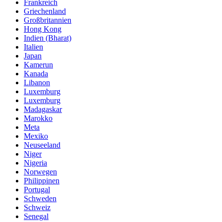
Frankreich
Griechenland
Großbritannien
Hong Kong
Indien (Bharat)
Italien
Japan
Kamerun
Kanada
Libanon
Luxemburg
Luxemburg
Madagaskar
Marokko
Meta
Mexiko
Neuseeland
Niger
Nigeria
Norwegen
Philippinen
Portugal
Schweden
Schweiz
Senegal