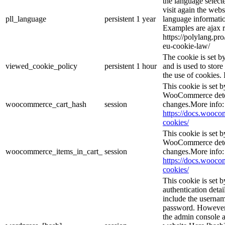
the language selec
visit again the webs
pll_language
persistent
1 year
language informatio
Examples are ajax r
https://polylang.pr
eu-cookie-law/
The cookie is set 
viewed_cookie_policy
persistent
1 hour
and is used to stor
the use of cookies. 
This cookie is set
WooCommerce deter
woocommerce_cart_hash
session
changes.More info:
https://docs.woo
cookies/
This cookie is set
WooCommerce deter
woocommerce_items_in_cart_
session
changes.More info:
https://docs.woo
cookies/
This cookie is set b
authentication detai
include the userna
password. However, 
the admin console a