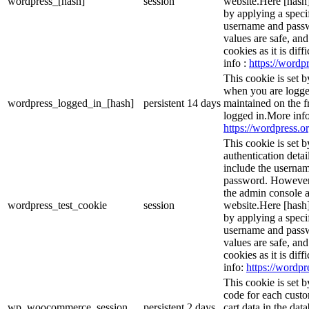
wordpress_[hash]
session
website.Here [hash] 
by applying a speci
username and passwo
values are safe, an
cookies as it is dif
info :
https://wordpr
This cookie is set 
when you are logge
wordpress_logged_in_[hash]
persistent
14 days
maintained on the f
logged in.More info
https://wordpress.or
This cookie is set b
authentication detai
include the userna
password. However, 
the admin console a
wordpress_test_cookie
session
website.Here [hash] 
by applying a speci
username and passwo
values are safe, an
cookies as it is dif
info:
https://wordpr
This cookie is set
code for each custo
wp_woocommerce_session_
persistent
2 days
cart data in the da