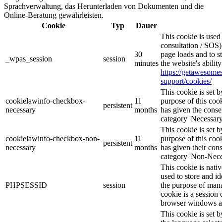
Sprachverwaltung, das Herunterladen von Dokumenten und die
Online-Beratung gewährleisten.
Cookie
Typ
Dauer
This cookie is use
consultation / SOS)
30
page loads and to s
_wpas_session
session
minutes
the website's abilit
https://getawesom
support/cookies/
This cookie is set
cookielawinfo-checkbox-
11
purpose of this cook
persistent
necessary
months
has given the conse
category 'Necessary
This cookie is set
cookielawinfo-checkbox-non-
11
purpose of this cook
persistent
necessary
months
has given their con
category 'Non-Nece
This cookie is nati
used to store and id
PHPSESSID
session
the purpose of mana
cookie is a session 
browser windows ar
This cookie is set 