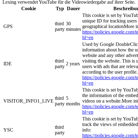
Lexing verwendet YouTube für die Videowiedergabe auf ihrer Seite.
Cookie
Typ
Dauer
Beschreibu
This cookie is set by YouTub
unique ID for tracking users
third
30
GPS
geographical locationMore i
party
minutes
https://policies.google.com/
hl=en
Used by Google DoubleClick
information about how the us
website and any other adver
third
visiting the website. This is 
IDE
2 years
party
users with ads that are relev
according to the user profile
https://policies.google.com/
hl=en
This cookie is set by YouTub
the information of the emb
third
5
VISITOR_INFO1_LIVE
videos on a website.More in
party
months
https://policies.google.com/
hl=en
This cookie is set by YouTub
track the views of embedde
third
YSC
info:
party
https://policies.google.com/