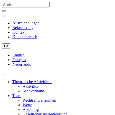
Auszeichnungen
Rekrutierung
Kontakt
Kundenbereich
De
English
Français
Nederlands
Thematische Aktivitäten
Aktivitäten
Sachverstand
Team
Rechtsanwälte/innen
Werte
Abteilung
Gesellschaftsverantwortung