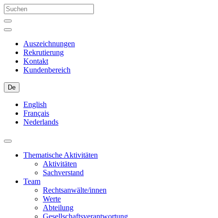
Auszeichnungen
Rekrutierung
Kontakt
Kundenbereich
De
English
Français
Nederlands
Thematische Aktivitäten
Aktivitäten
Sachverstand
Team
Rechtsanwälte/innen
Werte
Abteilung
Gesellschaftsverantwortung