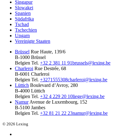
Singapur
Slowakei
Spanien
Südafrika
Tschad
Tschechien
Ungarn
Vereinigte Staaten
Brüssel
Rue Haute, 139/6
B-1000 Brüssel
Belgien
Tel.
+32 2 381 11 91
brussels@lexing.be
Charleroi
Rue Destrée, 68
B-6001 Charleroi
Belgien
Tel.
+3271555308
charleroi@lexing.be
Lüttich
Boulevard d’Avroy, 280
B-4000 Lüttich
Belgien
Tel.
+32 4 229 20 10
liege@lexing.be
Namur
Avenue de Luxembourg, 152
B-5100 Jambes
Belgien
Tel.
+32 81 21 22 23
namur@lexing.be
© 2026 Lexing