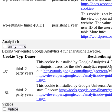
https://docs.woo
cookies/
This cookie is set 
the view of your ad
website. The value 
wp-settings-{time}-[UID]
persistent
1 year
user ID of the user 
table.More info:
https://wordpress.or
Analytisch
analytiques
Lexing verwendet Google Analytics 4 für analytische Zwecke.
Cookie
Typ
Dauer
Beschreibung
This cookie is installed by Google Analytics 4. 
distinguish users for the site's analytics report.O
third
2
_ga
out:
https://tools.google.com/dlpage/gaoptout/
Mo
party
years
https://developers.google.com/analytics/devguide
usage
This cookie is installed by Google Universal Ana
third
2
state.Opt-out:
https://tools.google.com/dlpage/g
_ga_
party
years
https://developers.google.com/analytics/devguide
usage
Videos
videos