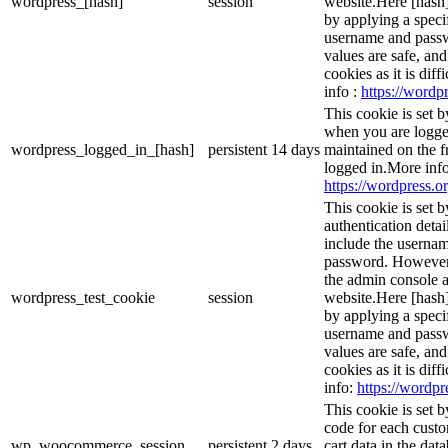
wordpress_[hash]
session
website.Here [hash] 
by applying a speci
username and passwo
values are safe, an
cookies as it is dif
info :
https://wordpr
This cookie is set 
when you are logge
wordpress_logged_in_[hash]
persistent
14 days
maintained on the f
logged in.More info
https://wordpress.or
This cookie is set b
authentication detai
include the userna
password. However, 
the admin console a
wordpress_test_cookie
session
website.Here [hash] 
by applying a speci
username and passwo
values are safe, an
cookies as it is dif
info:
https://wordpr
This cookie is set
code for each custo
wp_woocommerce_session_
persistent
2 days
cart data in the da