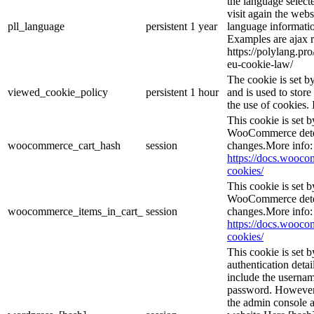
the language selec
visit again the webs
pll_language
persistent
1 year
language informatio
Examples are ajax r
https://polylang.pr
eu-cookie-law/
The cookie is set 
viewed_cookie_policy
persistent
1 hour
and is used to stor
the use of cookies. 
This cookie is set
WooCommerce deter
woocommerce_cart_hash
session
changes.More info:
https://docs.woo
cookies/
This cookie is set
WooCommerce deter
woocommerce_items_in_cart_
session
changes.More info:
https://docs.woo
cookies/
This cookie is set b
authentication detai
include the userna
password. However, 
the admin console a