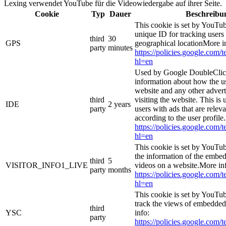
Lexing verwendet YouTube für die Videowiedergabe auf ihrer Seite.
Cookie
Typ
Dauer
Beschreibu
This cookie is set by YouTub
unique ID for tracking users
third
30
GPS
geographical locationMore i
party
minutes
https://policies.google.com/
hl=en
Used by Google DoubleClick
information about how the us
website and any other adver
third
visiting the website. This is 
IDE
2 years
party
users with ads that are relev
according to the user profile
https://policies.google.com/
hl=en
This cookie is set by YouTub
the information of the emb
third
5
VISITOR_INFO1_LIVE
videos on a website.More in
party
months
https://policies.google.com/
hl=en
This cookie is set by YouTub
track the views of embedde
third
YSC
info:
party
https://policies.google.com/