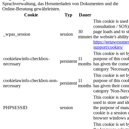
Sprachverwaltung, das Herunterladen von Dokumenten und die
Online-Beratung gewährleisten.
Cookie
Typ
Dauer
This cookie is use
consultation / SOS)
30
page loads and to s
_wpas_session
session
minutes
the website's abilit
https://getawesom
support/cookies/
This cookie is set
cookielawinfo-checkbox-
11
purpose of this cook
persistent
necessary
months
has given the conse
category 'Necessary
This cookie is set
cookielawinfo-checkbox-non-
11
purpose of this cook
persistent
necessary
months
has given their con
category 'Non-Nece
This cookie is nati
used to store and id
PHPSESSID
session
the purpose of mana
cookie is a session 
browser windows ar
This cookie is set 