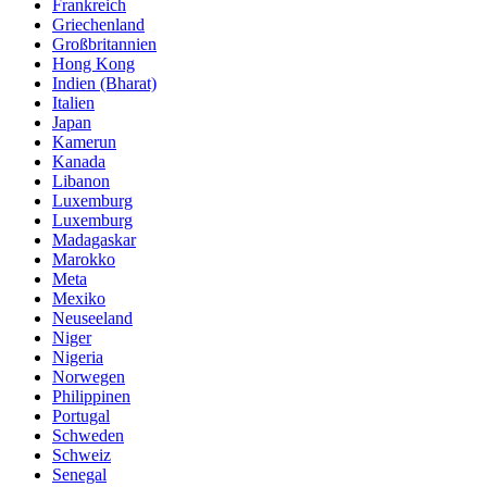
Frankreich
Griechenland
Großbritannien
Hong Kong
Indien (Bharat)
Italien
Japan
Kamerun
Kanada
Libanon
Luxemburg
Luxemburg
Madagaskar
Marokko
Meta
Mexiko
Neuseeland
Niger
Nigeria
Norwegen
Philippinen
Portugal
Schweden
Schweiz
Senegal