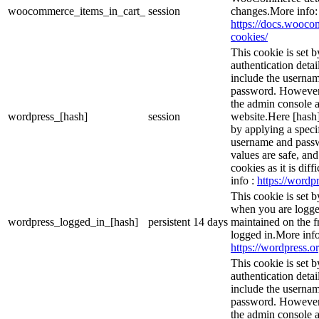
woocommerce_items_in_cart_
session
changes.More info:
https://docs.woo
cookies/
This cookie is set b
authentication detai
include the userna
password. However, 
the admin console a
wordpress_[hash]
session
website.Here [hash] 
by applying a speci
username and passwo
values are safe, an
cookies as it is dif
info :
https://wordpr
This cookie is set 
when you are logge
wordpress_logged_in_[hash]
persistent
14 days
maintained on the f
logged in.More info
https://wordpress.or
This cookie is set b
authentication detai
include the userna
password. However, 
the admin console a