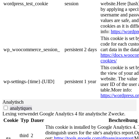
wordpress_test_cookie
session
website.Here [hash] 
by applying a speci
username and passwo
values are safe, an
cookies as it is dif
info:
https://wordpr
This cookie is set
code for each custo
wp_woocommerce_session_
persistent
2 days
cart data in the da
https://docs.woo
cookies/
This cookie is set 
the view of your ad
website. The value 
wp-settings-{time}-[UID]
persistent
1 year
user ID of the user 
table.More info:
https://wordpress.or
Analytisch
analytiques
Lexing verwendet Google Analytics 4 für analytische Zwecke.
Cookie
Typ
Dauer
Beschreibung
This cookie is installed by Google Analytics 4. 
distinguish users for the site's analytics report.O
third
2
_ga
out:
https://tools.google.com/dlpage/gaoptout/
Mo