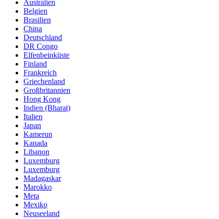
Australien
Belgien
Brasilien
China
Deutschland
DR Congo
Elfenbeinküste
Finland
Frankreich
Griechenland
Großbritannien
Hong Kong
Indien (Bharat)
Italien
Japan
Kamerun
Kanada
Libanon
Luxemburg
Luxemburg
Madagaskar
Marokko
Meta
Mexiko
Neuseeland