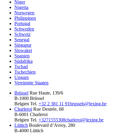
Niger
Nigeria
Norwegen
Philippinen
Portugal
Schweden
Schweiz
Senegal
Singapur
Slowakei
Spanien
Südafrika
Tschad
Tschechien
Ungarn
Vereinigte Staaten
Brüssel
Rue Haute, 139/6
B-1000 Brüssel
Belgien
Tel.
+32 2 381 11 91
brussels@lexing.be
Charleroi
Rue Destrée, 68
B-6001 Charleroi
Belgien
Tel.
+3271555308
charleroi@lexing.be
Lüttich
Boulevard d’Avroy, 280
B-4000 Lüttich