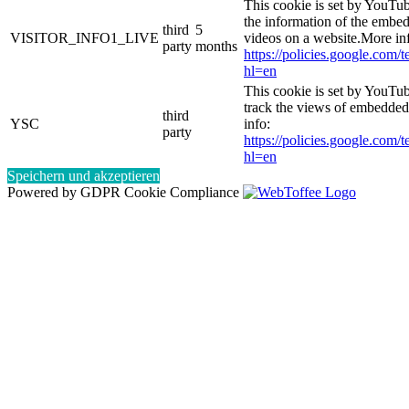
This cookie is set by YouTub
the information of the emb
third
5
VISITOR_INFO1_LIVE
videos on a website.More in
party
months
https://policies.google.com/
hl=en
This cookie is set by YouTub
track the views of embedde
third
YSC
info:
party
https://policies.google.com/
hl=en
Speichern und akzeptieren
Powered by GDPR Cookie Compliance