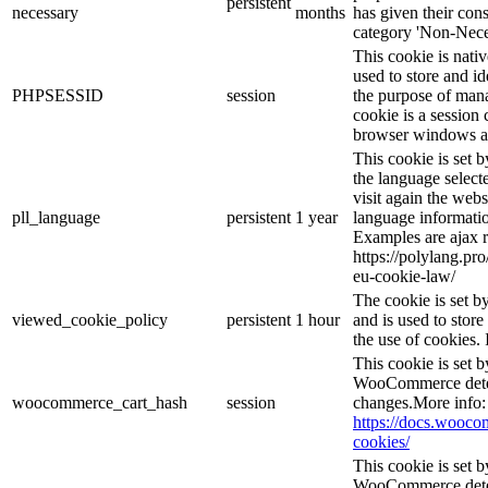
persistent
necessary
months
has given their con
category 'Non-Nece
This cookie is nati
used to store and id
PHPSESSID
session
the purpose of mana
cookie is a session 
browser windows ar
This cookie is set 
the language selec
visit again the webs
pll_language
persistent
1 year
language informatio
Examples are ajax r
https://polylang.pr
eu-cookie-law/
The cookie is set 
viewed_cookie_policy
persistent
1 hour
and is used to stor
the use of cookies. 
This cookie is set
WooCommerce deter
woocommerce_cart_hash
session
changes.More info:
https://docs.woo
cookies/
This cookie is set
WooCommerce deter