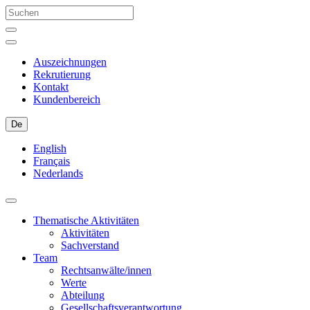
Auszeichnungen
Rekrutierung
Kontakt
Kundenbereich
De
English
Français
Nederlands
Thematische Aktivitäten
Aktivitäten
Sachverstand
Team
Rechtsanwälte/innen
Werte
Abteilung
Gesellschaftsverantwortung