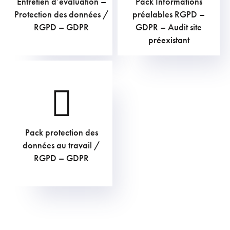
Entretien d’évaluation –
Pack Informations
169,40
€
907,50
€
Protection des données /
préalables RGPD –
RGPD – GDPR
GDPR – Audit site
préexistant
Pack protection des
169,40
€
données au travail /
RGPD – GDPR