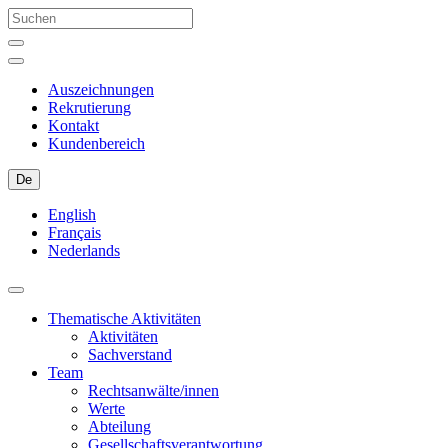
Auszeichnungen
Rekrutierung
Kontakt
Kundenbereich
De
English
Français
Nederlands
Thematische Aktivitäten
Aktivitäten
Sachverstand
Team
Rechtsanwälte/innen
Werte
Abteilung
Gesellschaftsverantwortung