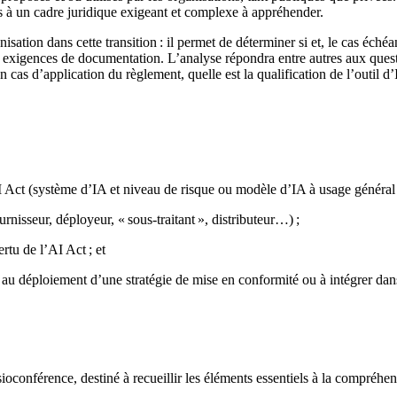
és à un cadre juridique exigeant et complexe à appréhender.
tion dans cette transition : il permet de déterminer si et, le cas échéa
s exigences de documentation. L’analyse répondra entre autres aux questio
cas d’application du règlement, quelle est la qualification de l’outil d’
 Act (système d’IA et niveau de risque ou modèle d’IA à usage général e
rnisseur, déployeur, « sous-traitant », distributeur…) ;
rtu de l’AI Act ; et
 au déploiement d’une stratégie de mise en conformité ou à intégrer dans 
sioconférence, destiné à recueillir les éléments essentiels à la compréh