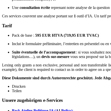
Une
consultation écrite
reprenant notre analyse de la question 
Ces services couvrent une analyse portant sur
1
outil d’IA. Un tarif p
Tarif
Pack de base :
595 EUR HTVA (719,95 EUR TVAC)
Inclut le formulaire préliminaire, l’entretien en présentiel ou en
Suite éventuelle de l’accompagnement
: si vous souhaitez no
législations…), un
devis sur-mesure
vous sera proposé sur la ba
Lexing only grants a non exclusive, personal and non transferrable licen
example), the client is required to contact us in order to agree on a spec
Diese Dokumente sind durch Autorenrechte geschützt. Jede Abgabe 
Drucken
Teilen
Unsere zugehörigen e-Services
Pack Atelier Politique IA (AI Policy)