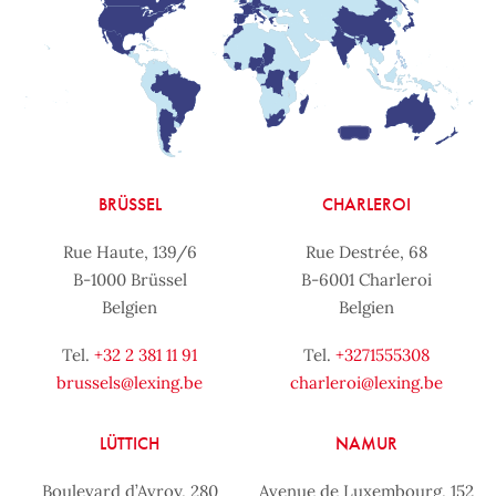
BRÜSSEL
CHARLEROI
Rue Haute, 139/6
Rue Destrée, 68
B-1000 Brüssel
B-6001 Charleroi
Belgien
Belgien
Tel.
+32 2 381 11 91
Tel.
+3271555308
brussels@lexing.be
charleroi@lexing.be
LÜTTICH
NAMUR
Boulevard d’Avroy, 280
Avenue de Luxembourg, 152