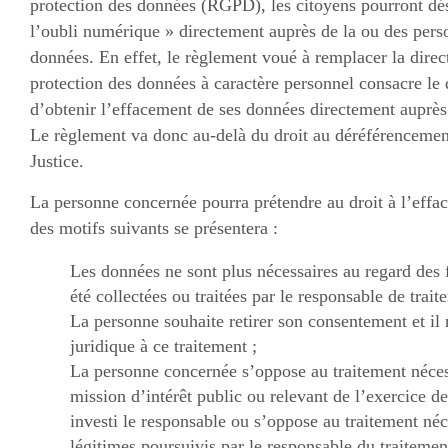
protection des données (RGPD), les citoyens pourront dés
l’oubli numérique » directement auprès de la ou des perso
données. En effet, le règlement voué à remplacer la direc
protection des données à caractère personnel consacre le
d’obtenir l’effacement de ses données directement auprès
Le règlement va donc au-delà du droit au déréférencemen
Justice.
La personne concernée pourra prétendre au droit à l’eff
des motifs suivants se présentera :
Les données ne sont plus nécessaires au regard des fi
été collectées ou traitées par le responsable de trait
La personne souhaite retirer son consentement et il
juridique à ce traitement ;
La personne concernée s’oppose au traitement néces
mission d’intérêt public ou relevant de l’exercice de
investi le responsable ou s’oppose au traitement néce
légitimes poursuivis par le responsable du traitemen