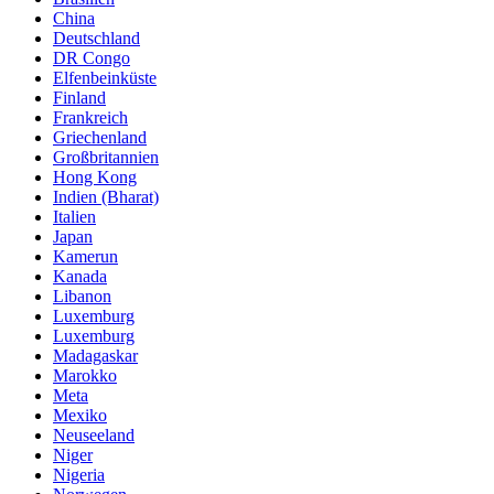
China
Deutschland
DR Congo
Elfenbeinküste
Finland
Frankreich
Griechenland
Großbritannien
Hong Kong
Indien (Bharat)
Italien
Japan
Kamerun
Kanada
Libanon
Luxemburg
Luxemburg
Madagaskar
Marokko
Meta
Mexiko
Neuseeland
Niger
Nigeria