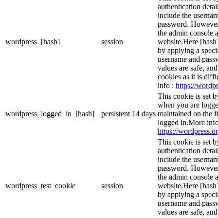
authentication detai
include the userna
password. However, 
the admin console a
wordpress_[hash]
session
website.Here [hash] 
by applying a speci
username and passwo
values are safe, an
cookies as it is dif
info :
https://wordpr
This cookie is set 
when you are logge
wordpress_logged_in_[hash]
persistent
14 days
maintained on the f
logged in.More info
https://wordpress.or
This cookie is set b
authentication detai
include the userna
password. However, 
the admin console a
wordpress_test_cookie
session
website.Here [hash] 
by applying a speci
username and passwo
values are safe, an