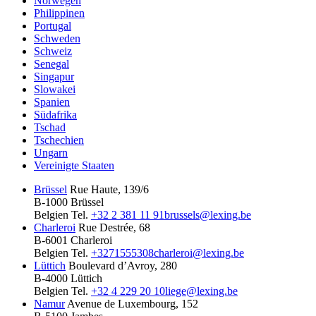
Norwegen
Philippinen
Portugal
Schweden
Schweiz
Senegal
Singapur
Slowakei
Spanien
Südafrika
Tschad
Tschechien
Ungarn
Vereinigte Staaten
Brüssel
Rue Haute, 139/6
B-1000 Brüssel
Belgien
Tel.
+32 2 381 11 91
brussels@lexing.be
Charleroi
Rue Destrée, 68
B-6001 Charleroi
Belgien
Tel.
+3271555308
charleroi@lexing.be
Lüttich
Boulevard d’Avroy, 280
B-4000 Lüttich
Belgien
Tel.
+32 4 229 20 10
liege@lexing.be
Namur
Avenue de Luxembourg, 152