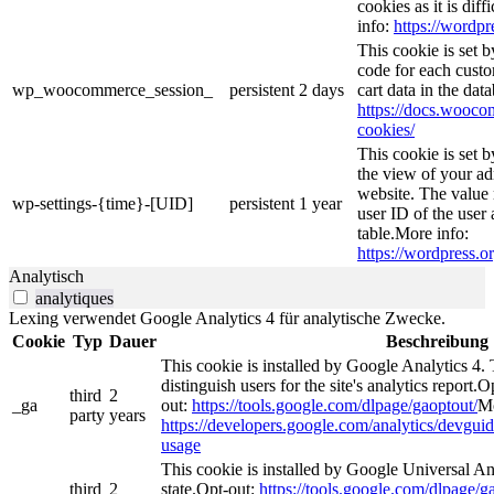
cookies as it is dif
info:
https://wordpr
This cookie is set
code for each custo
wp_woocommerce_session_
persistent
2 days
cart data in the da
https://docs.woo
cookies/
This cookie is set 
the view of your ad
website. The value 
wp-settings-{time}-[UID]
persistent
1 year
user ID of the user 
table.More info:
https://wordpress.or
Analytisch
analytiques
Lexing verwendet Google Analytics 4 für analytische Zwecke.
Cookie
Typ
Dauer
Beschreibung
This cookie is installed by Google Analytics 4. 
distinguish users for the site's analytics report.O
third
2
_ga
out:
https://tools.google.com/dlpage/gaoptout/
Mo
party
years
https://developers.google.com/analytics/devguide
usage
This cookie is installed by Google Universal Ana
third
2
state.Opt-out:
https://tools.google.com/dlpage/g