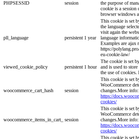
PHPSESSID
session
the purpose of mana
cookie is a session 
browser windows ar
This cookie is set 
the language selec
visit again the webs
pll_language
persistent
1 year
language informatio
Examples are ajax r
https://polylang.pr
eu-cookie-law/
The cookie is set 
viewed_cookie_policy
persistent
1 hour
and is used to stor
the use of cookies. 
This cookie is set
WooCommerce deter
woocommerce_cart_hash
session
changes.More info:
https://docs.woo
cookies/
This cookie is set
WooCommerce deter
woocommerce_items_in_cart_
session
changes.More info:
https://docs.woo
cookies/
This cookie is set b