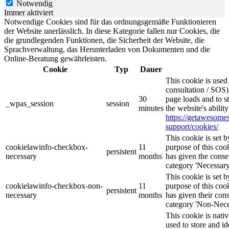
Notwendig
Immer aktiviert
Notwendige Cookies sind für das ordnungsgemäße Funktionieren
der Website unerlässlich. In diese Kategorie fallen nur Cookies, die
die grundlegenden Funktionen, die Sicherheit der Website, die
Sprachverwaltung, das Herunterladen von Dokumenten und die
Online-Beratung gewährleisten.
Cookie
Typ
Dauer
This cookie is use
consultation / SOS)
30
page loads and to s
_wpas_session
session
minutes
the website's abilit
https://getawesom
support/cookies/
This cookie is set
cookielawinfo-checkbox-
11
purpose of this cook
persistent
necessary
months
has given the conse
category 'Necessary
This cookie is set
cookielawinfo-checkbox-non-
11
purpose of this cook
persistent
necessary
months
has given their con
category 'Non-Nece
This cookie is nati
used to store and id