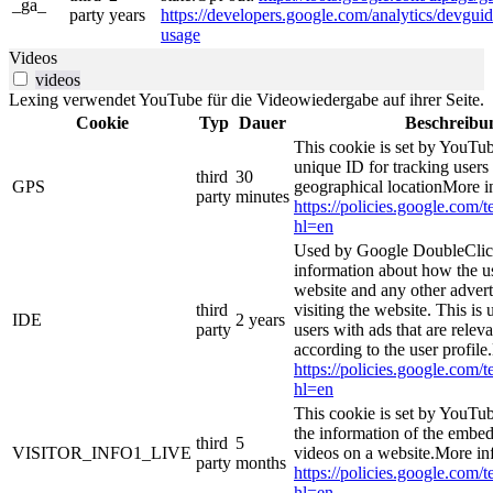
_ga_
party
years
https://developers.google.com/analytics/devguide
usage
Videos
videos
Lexing verwendet YouTube für die Videowiedergabe auf ihrer Seite.
Cookie
Typ
Dauer
Beschreibu
This cookie is set by YouTub
unique ID for tracking users
third
30
GPS
geographical locationMore i
party
minutes
https://policies.google.com/
hl=en
Used by Google DoubleClick
information about how the us
website and any other adver
third
visiting the website. This is 
IDE
2 years
party
users with ads that are relev
according to the user profile
https://policies.google.com/
hl=en
This cookie is set by YouTub
the information of the emb
third
5
VISITOR_INFO1_LIVE
videos on a website.More in
party
months
https://policies.google.com/
hl=en