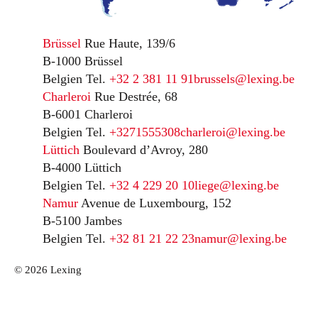
Brüssel
Rue Haute, 139/6
B-1000 Brüssel
Belgien
Tel.
+32 2 381 11 91
brussels@lexing.be
Charleroi
Rue Destrée, 68
B-6001 Charleroi
Belgien
Tel.
+3271555308
charleroi@lexing.be
Lüttich
Boulevard d’Avroy, 280
B-4000 Lüttich
Belgien
Tel.
+32 4 229 20 10
liege@lexing.be
Namur
Avenue de Luxembourg, 152
B-5100 Jambes
Belgien
Tel.
+32 81 21 22 23
namur@lexing.be
© 2026 Lexing