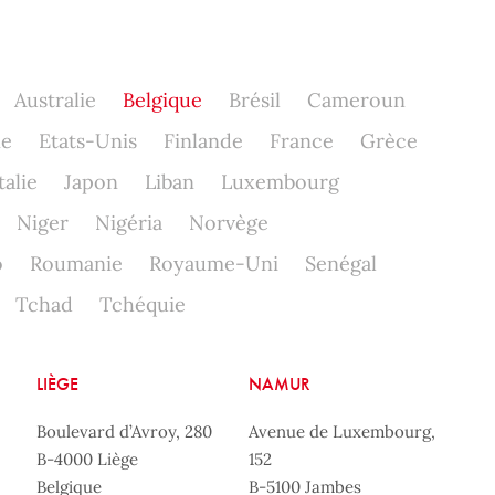
Australie
Belgique
Brésil
Cameroun
ne
Etats-Unis
Finlande
France
Grèce
talie
Japon
Liban
Luxembourg
Niger
Nigéria
Norvège
o
Roumanie
Royaume-Uni
Senégal
Tchad
Tchéquie
LIÈGE
NAMUR
Boulevard d’Avroy, 280
Avenue de Luxembourg,
B-4000 Liège
152
Belgique
B-5100 Jambes