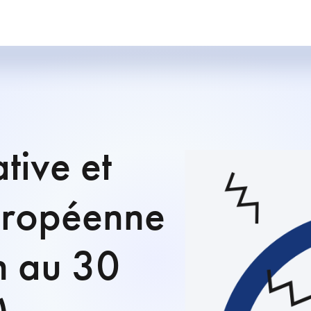
tive et
uropéenne
in au 30