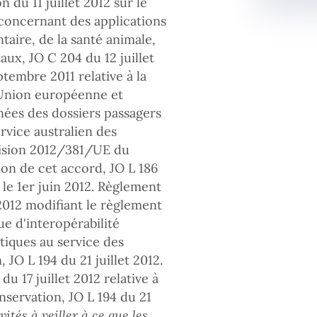
 du 11 juillet 2012 sur le
concernant des applications
taire, de la santé animale,
aux, JO C 204 du 12 juillet
embre 2011 relative à la
l’Union européenne et
nnées des dossiers passagers
rvice australien des
écision 2012/381/UE du
ion de cet accord, JO L 186
 le 1er juin 2012. Règlement
2012 modifiant le règlement
ue d'interopérabilité
tiques au service des
JO L 194 du 21 juillet 2012.
17 juillet 2012 relative à
onservation, JO L 194 du 21
és à veiller à ce que les