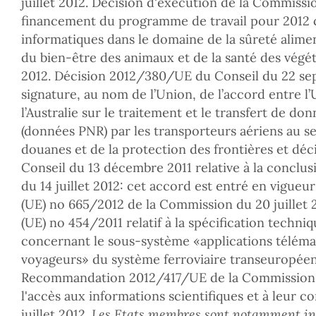
juillet 2012. Décision d'exécution de la Commission
financement du programme de travail pour 2012 
informatiques dans le domaine de la sûreté alimen
du bien-être des animaux et de la santé des végét
2012. Décision 2012/380/UE du Conseil du 22 sept
signature, au nom de l’Union, de l’accord entre 
l’Australie sur le traitement et le transfert de do
(données PNR) par les transporteurs aériens au se
douanes et de la protection des frontières et d
Conseil du 13 décembre 2011 relative à la conclus
du 14 juillet 2012: cet accord est entré en vigueur
(UE) no 665/2012 de la Commission du 20 juillet 
(UE) no 454/2011 relatif à la spécification techniq
concernant le sous-système «applications téléma
voyageurs» du système ferroviaire transeuropéen, 
Recommandation 2012/417/UE de la Commission du 
l'accès aux informations scientifiques et à leur c
juillet 2012.
Les Etats membres sont notamment invit