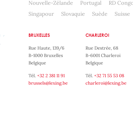
Nouvelle-Zélande
Portugal
RD Cong
Singapour
Slovaquie
Suède
Suisse
BRUXELLES
CHARLEROI
Rue Haute, 139/6
Rue Destrée, 68
B-1000 Bruxelles
B-6001 Charleroi
Belgique
Belgique
Tél.
+32 2 381 11 91
Tél.
+32 71 55 53 08
brussels@lexing.be
charleroi@lexing.be