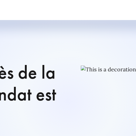
ès de la
ndat est