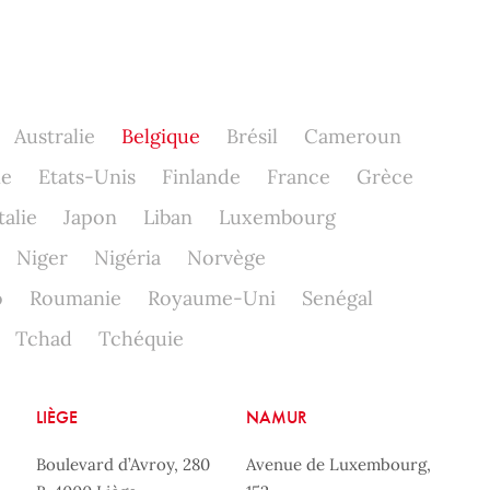
Australie
Belgique
Brésil
Cameroun
ne
Etats-Unis
Finlande
France
Grèce
talie
Japon
Liban
Luxembourg
Niger
Nigéria
Norvège
o
Roumanie
Royaume-Uni
Senégal
Tchad
Tchéquie
LIÈGE
NAMUR
Boulevard d’Avroy, 280
Avenue de Luxembourg,