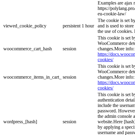
Examples are ajax r
https://polylang.pr
eu-cookie-law/
The cookie is set 
viewed_cookie_policy
persistent
1 hour
and is used to stor
the use of cookies. 
This cookie is set
WooCommerce deter
woocommerce_cart_hash
session
changes.More info:
https://docs.woo
cookies/
This cookie is set
WooCommerce deter
woocommerce_items_in_cart_
session
changes.More info:
https://docs.woo
cookies/
This cookie is set b
authentication detai
include the userna
password. However, 
the admin console a
wordpress_[hash]
session
website.Here [hash] 
by applying a speci
username and passwo