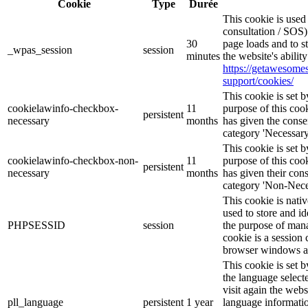
Cookie
Type
Durée
This cookie is use
consultation / SOS)
30
page loads and to s
_wpas_session
session
minutes
the website's abilit
https://getawesom
support/cookies/
This cookie is set
cookielawinfo-checkbox-
11
purpose of this cook
persistent
necessary
months
has given the conse
category 'Necessary
This cookie is set
cookielawinfo-checkbox-non-
11
purpose of this cook
persistent
necessary
months
has given their con
category 'Non-Nece
This cookie is nati
used to store and id
PHPSESSID
session
the purpose of mana
cookie is a session 
browser windows ar
This cookie is set 
the language selec
visit again the webs
pll_language
persistent
1 year
language informatio