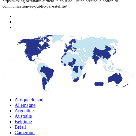
https://lexing.be/affaire-airfield-la-cour-de-justice-precise-la-notion-de-
communication-au-public-par-satellite/
Afrique du sud
Allemagne
Argentine
Australie
Belgique
Brésil
Cameroun