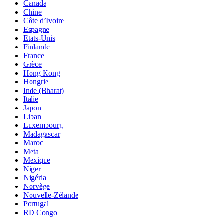
Canada
Chine
Côte d’Ivoire
Espagne
Etats-Unis
Finlande
France
Grèce
Hong Kong
Hongrie
Inde (Bharat)
Italie
Japon
Liban
Luxembourg
Madagascar
Maroc
Meta
Mexique
Niger
Nigéria
Norvège
Nouvelle-Zélande
Portugal
RD Congo