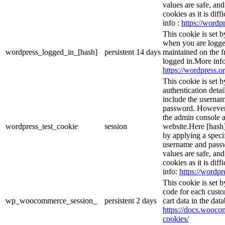
values are safe, an
cookies as it is dif
info :
https://wordpr
This cookie is set 
when you are logge
wordpress_logged_in_[hash]
persistent
14 days
maintained on the f
logged in.More info
https://wordpress.or
This cookie is set b
authentication detai
include the userna
password. However, 
the admin console a
wordpress_test_cookie
session
website.Here [hash] 
by applying a speci
username and passwo
values are safe, an
cookies as it is dif
info:
https://wordpr
This cookie is set
code for each custo
wp_woocommerce_session_
persistent
2 days
cart data in the da
https://docs.woo
cookies/