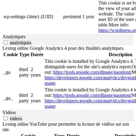
This cookie is set 
the view of your ad
website. The value 
wp-settings-{time}-[UID]
persistent
1 year
user ID of the user 
table.More info:
https://wordpress.or
Analytiques
analytiques
Lexing utilise Google Analytics 4 pour des finalités analytiques.
Cookie
Type
Durée
Description
This cookie is installed by Google Analytics 4. 
distinguish users for the site's analytics report.O
third
2
_ga
out:
https://tools.google.com/dlpage/gaoptout/
Mo
party
years
https://developers.google.com/analytics/devguide
usage
This cookie is installed by Google Analytics 4 to
third
2
out:
https://tools.google.com/dlpage/gaoptout/
Mo
_ga_
party
years
https://developers.google.com/analytics/devguide
usage
Vidéos
videos
Lexing utilise YouTube pour permettre la lecture de vidéos sur son
site.
Cookie
Type
Durée
Descripti