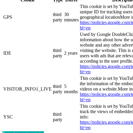
This cookie is set by YouTub
unique ID for tracking users
third
30
GPS
geographical locationMore i
party
minutes
https://policies.google.com/
hl=en
Used by Google DoubleClic
information about how the u
website and any other adver
third
visiting the website. This is
IDE
2 years
party
users with ads that are relev
according to the user profil
https://policies.google.com/
hl=en
This cookie is set by YouTu
the information of the emb
third
5
VISITOR_INFO1_LIVE
videos on a website.More in
party
months
https://policies.google.com/
hl=en
This cookie is set by YouTub
track the views of embedde
third
YSC
info:
party
https://policies.google.com/
hl=en