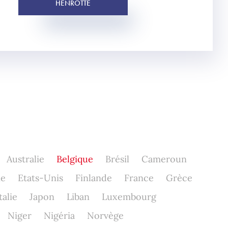
HENROTTE
Australie
Belgique
Brésil
Cameroun
ne
Etats-Unis
Finlande
France
Grèce
talie
Japon
Liban
Luxembourg
Niger
Nigéria
Norvège