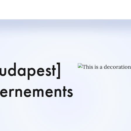
udapest]
vernements