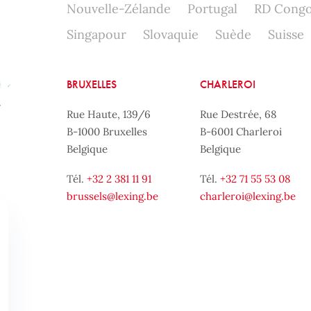
Nouvelle-Zélande
Portugal
RD Cong
Singapour
Slovaquie
Suède
Suisse
BRUXELLES
CHARLEROI
Rue Haute, 139/6
Rue Destrée, 68
B-1000 Bruxelles
B-6001 Charleroi
Belgique
Belgique
Tél.
+32 2 381 11 91
Tél.
+32 71 55 53 08
brussels@lexing.be
charleroi@lexing.be