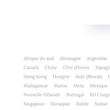
Afrique du sud
Allemagne
Argentine
Canada
Chine
Côte d’Ivoire
Espag
Hong Kong
Hongrie
Inde (Bharat)
I
Madagascar
Maroc
Meta
Mexique
Nouvelle-Zélande
Portugal
RD Cong
Singapour
Slovaquie
Suède
Suisse