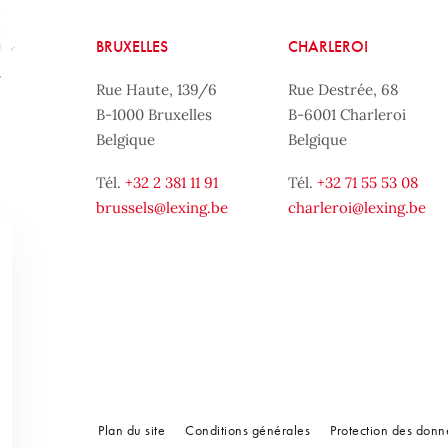
BRUXELLES
CHARLEROI
Rue Haute, 139/6
Rue Destrée, 68
B-1000 Bruxelles
B-6001 Charleroi
Belgique
Belgique
Tél.
+32 2 381 11 91
Tél.
+32 71 55 53 08
brussels@lexing.be
charleroi@lexing.be
Plan du site
Conditions générales
Protection des don