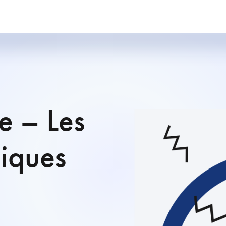
e – Les
diques