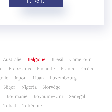
HENROTTE
Australie
Belgique
Brésil
Cameroun
ne
Etats-Unis
Finlande
France
Grèce
talie
Japon
Liban
Luxembourg
Niger
Nigéria
Norvège
o
Roumanie
Royaume-Uni
Senégal
Tchad
Tchéquie