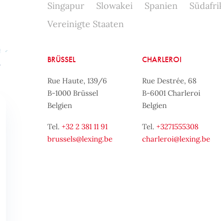
Singapur
Slowakei
Spanien
Südafri
Vereinigte Staaten
BRÜSSEL
CHARLEROI
Rue Haute, 139/6
Rue Destrée, 68
B-1000 Brüssel
B-6001 Charleroi
Belgien
Belgien
Tel.
+32 2 381 11 91
Tel.
+3271555308
brussels@lexing.be
charleroi@lexing.be