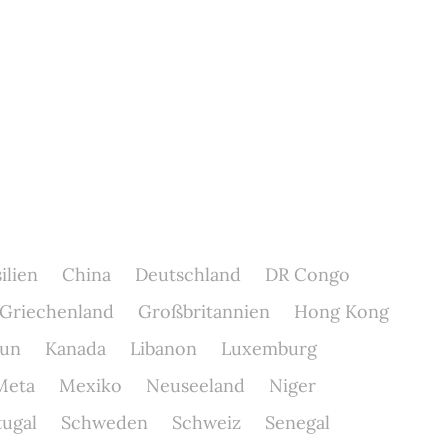
ilien
China
Deutschland
DR Congo
Griechenland
Großbritannien
Hong Kong
un
Kanada
Libanon
Luxemburg
Meta
Mexiko
Neuseeland
Niger
tugal
Schweden
Schweiz
Senegal