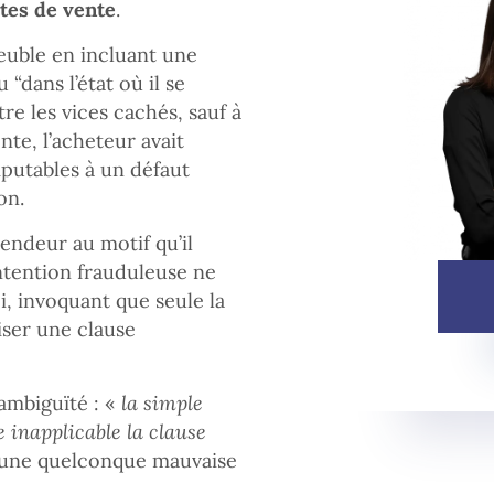
tes de vente
.
euble en incluant une
 “dans l’état où il se
re les vices cachés, sauf à
nte, l’acheteur avait
putables à un défaut
on.
vendeur au motif qu’il
intention frauduleuse ne
i, invoquant que seule la
iser une clause
ambiguïté : «
la simple
 inapplicable la clause
’une quelconque mauvaise