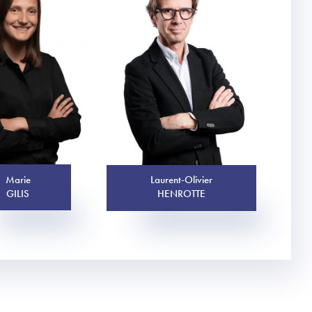
Marie
Laurent-Olivier
GILIS
HENROTTE