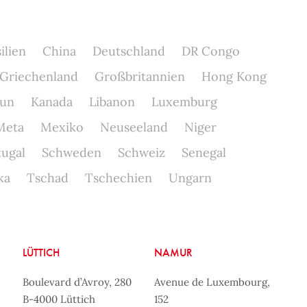
ilien
China
Deutschland
DR Congo
Griechenland
Großbritannien
Hong Kong
un
Kanada
Libanon
Luxemburg
Meta
Mexiko
Neuseeland
Niger
tugal
Schweden
Schweiz
Senegal
ka
Tschad
Tschechien
Ungarn
LÜTTICH
NAMUR
Boulevard d’Avroy, 280
Avenue de Luxembourg,
B-4000 Lüttich
152