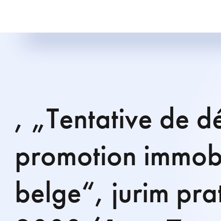
, „Tentative de dé
promotion immobil
belge“, jurim pra