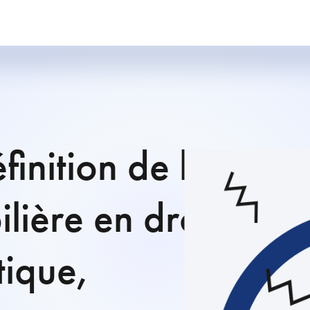
finition de la
ière en droit
tique,