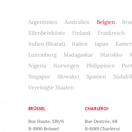
Argentinien
Australien
Belgien
Bras
Elfenbeinküste
Finland
Frankreich
Indien (Bharat)
Italien
Japan
Kamer
Luxemburg
Madagaskar
Marokko
Nigeria
Norwegen
Philippinen
Por
Singapur
Slowakei
Spanien
Südafri
Vereinigte Staaten
BRÜSSEL
CHARLEROI
Rue Haute, 139/6
Rue Destrée, 68
B-1000 Brüssel
B-6001 Charleroi