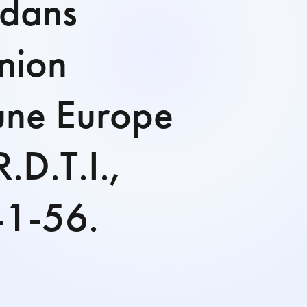
 dans
nion
une Europe
.D.T.I.,
41-56.