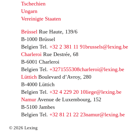
Tschechien
Ungarn
Vereinigte Staaten
Brüssel
Rue Haute, 139/6
B-1000 Brüssel
Belgien
Tel.
+32 2 381 11 91
brussels@lexing.be
Charleroi
Rue Destrée, 68
B-6001 Charleroi
Belgien
Tel.
+3271555308
charleroi@lexing.be
Lüttich
Boulevard d’Avroy, 280
B-4000 Lüttich
Belgien
Tel.
+32 4 229 20 10
liege@lexing.be
Namur
Avenue de Luxembourg, 152
B-5100 Jambes
Belgien
Tel.
+32 81 21 22 23
namur@lexing.be
© 2026 Lexing