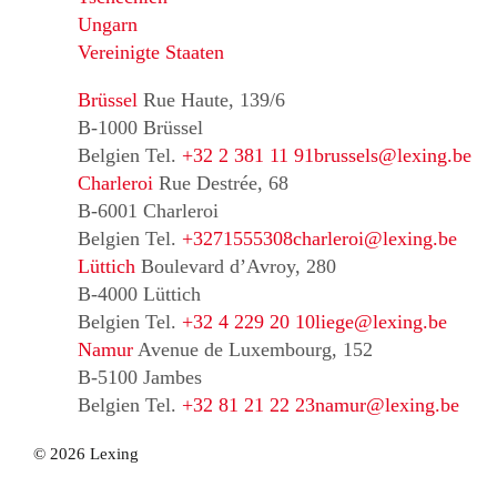
Ungarn
Vereinigte Staaten
Brüssel
Rue Haute, 139/6
B-1000 Brüssel
Belgien
Tel.
+32 2 381 11 91
brussels@lexing.be
Charleroi
Rue Destrée, 68
B-6001 Charleroi
Belgien
Tel.
+3271555308
charleroi@lexing.be
Lüttich
Boulevard d’Avroy, 280
B-4000 Lüttich
Belgien
Tel.
+32 4 229 20 10
liege@lexing.be
Namur
Avenue de Luxembourg, 152
B-5100 Jambes
Belgien
Tel.
+32 81 21 22 23
namur@lexing.be
© 2026 Lexing