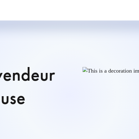
vendeur
ause