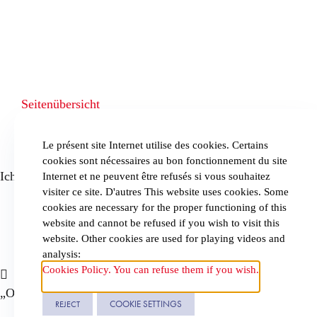
Seitenübersicht
Allgemeine geschäftsbedingungen
Datenschutzrichtlinie & Cookies
Le présent site Internet utilise des cookies. Certains
Website erstellt durch
Noomia, die Internetagentur die maßgeschnei
cookies sont nécessaires au bon fonctionnement du site
Ich konsultiere die Kanzlei
Internet et ne peuvent être refusés si vous souhaitez
visiter ce site. D'autres This website uses cookies. Some
Ich konsultiere online
cookies are necessary for the proper functioning of this
website and cannot be refused if you wish to visit this
Ich konsultiere per Video
website. Other cookies are used for playing videos and
Ich vereinbare einen Termin
analysis:
Cookies Policy. You can refuse them if you wish.
„Obligations du vendeur d’immeuble et clause exonératoire“
COOKIE SETTINGS
REJECT