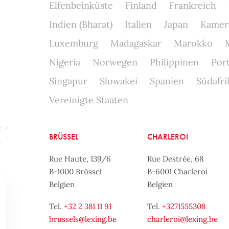
Elfenbeinküste
Finland
Frankreich
Indien (Bharat)
Italien
Japan
Kamer
Luxemburg
Madagaskar
Marokko
Nigeria
Norwegen
Philippinen
Por
Singapur
Slowakei
Spanien
Südafri
Vereinigte Staaten
BRÜSSEL
CHARLEROI
Rue Haute, 139/6
Rue Destrée, 68
B-1000 Brüssel
B-6001 Charleroi
Belgien
Belgien
Tel.
+32 2 381 11 91
Tel.
+3271555308
brussels@lexing.be
charleroi@lexing.be