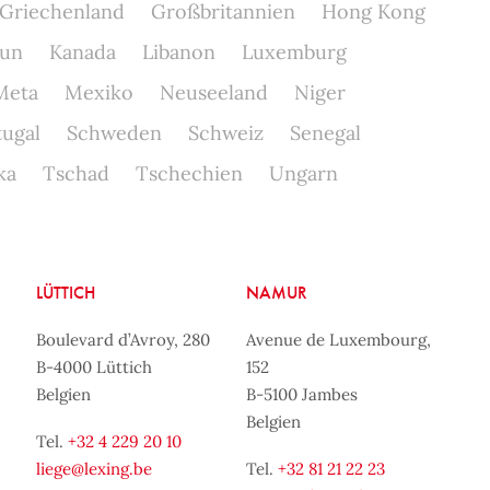
Griechenland
Großbritannien
Hong Kong
un
Kanada
Libanon
Luxemburg
Meta
Mexiko
Neuseeland
Niger
tugal
Schweden
Schweiz
Senegal
ka
Tschad
Tschechien
Ungarn
LÜTTICH
NAMUR
Boulevard d’Avroy, 280
Avenue de Luxembourg,
B-4000 Lüttich
152
Belgien
B-5100 Jambes
Belgien
Tel.
+32 4 229 20 10
liege@lexing.be
Tel.
+32 81 21 22 23