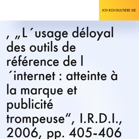
ICH KONSULTIERE SIE
, „L´usage déloyal
des outils de
référence de l
´internet : atteinte à
la marque et
publicité
trompeuse“, I.R.D.I.,
2006, pp. 405-406