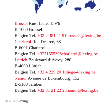
Brüssel
Rue Haute, 139/6
B-1000 Brüssel
Belgien
Tel.
+32 2 381 11 91
brussels@lexing.be
Charleroi
Rue Destrée, 68
B-6001 Charleroi
Belgien
Tel.
+3271555308
charleroi@lexing.be
Lüttich
Boulevard d’Avroy, 280
B-4000 Lüttich
Belgien
Tel.
+32 4 229 20 10
liege@lexing.be
Namur
Avenue de Luxembourg, 152
B-5100 Jambes
Belgien
Tel.
+32 81 21 22 23
namur@lexing.be
© 2026 Lexing