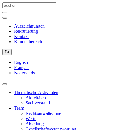
Auszeichnungen
Rekrutierung
Kontakt
Kundenbereich
De
English
Français
Nederlands
Thematische Aktivitäten
Aktivitäten
Sachverstand
Team
Rechtsanwälte/innen
Werte
Abteilung
Gesellschaftsverantwortung