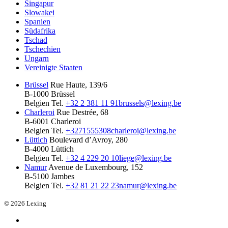
Singapur
Slowakei
Spanien
Südafrika
Tschad
Tschechien
Ungarn
Vereinigte Staaten
Brüssel
Rue Haute, 139/6
B-1000 Brüssel
Belgien
Tel.
+32 2 381 11 91
brussels@lexing.be
Charleroi
Rue Destrée, 68
B-6001 Charleroi
Belgien
Tel.
+3271555308
charleroi@lexing.be
Lüttich
Boulevard d’Avroy, 280
B-4000 Lüttich
Belgien
Tel.
+32 4 229 20 10
liege@lexing.be
Namur
Avenue de Luxembourg, 152
B-5100 Jambes
Belgien
Tel.
+32 81 21 22 23
namur@lexing.be
© 2026 Lexing