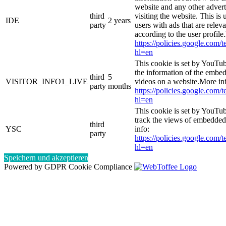
website and any other adver
third
visiting the website. This is 
IDE
2 years
party
users with ads that are relev
according to the user profile
https://policies.google.com/
hl=en
This cookie is set by YouTub
the information of the emb
third
5
VISITOR_INFO1_LIVE
videos on a website.More in
party
months
https://policies.google.com/
hl=en
This cookie is set by YouTub
track the views of embedde
third
YSC
info:
party
https://policies.google.com/
hl=en
Speichern und akzeptieren
Powered by GDPR Cookie Compliance