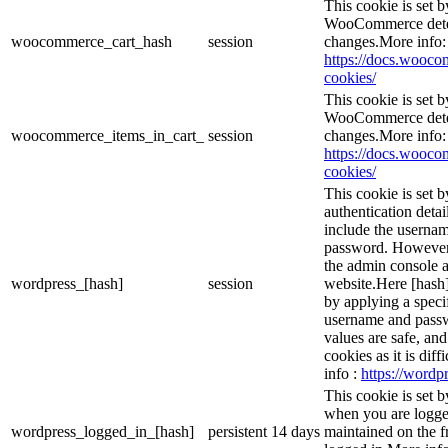
This cookie is set
WooCommerce deter
woocommerce_cart_hash
session
changes.More info:
https://docs.woo
cookies/
This cookie is set
WooCommerce deter
woocommerce_items_in_cart_
session
changes.More info:
https://docs.woo
cookies/
This cookie is set b
authentication detai
include the userna
password. However, 
the admin console a
wordpress_[hash]
session
website.Here [hash] 
by applying a speci
username and passwo
values are safe, an
cookies as it is dif
info :
https://wordpr
This cookie is set 
when you are logge
wordpress_logged_in_[hash]
persistent
14 days
maintained on the f