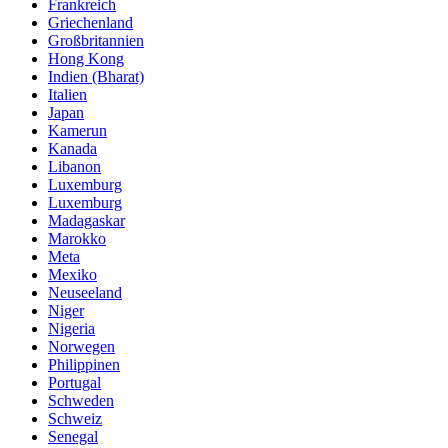
Frankreich
Griechenland
Großbritannien
Hong Kong
Indien (Bharat)
Italien
Japan
Kamerun
Kanada
Libanon
Luxemburg
Luxemburg
Madagaskar
Marokko
Meta
Mexiko
Neuseeland
Niger
Nigeria
Norwegen
Philippinen
Portugal
Schweden
Schweiz
Senegal