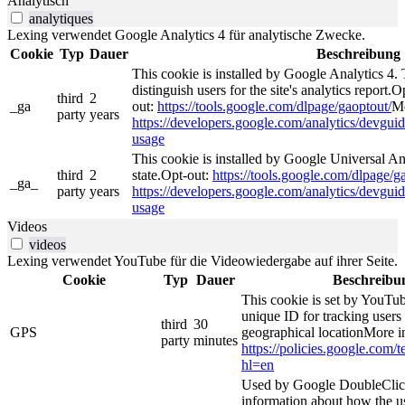
Analytisch
analytiques
Lexing verwendet Google Analytics 4 für analytische Zwecke.
Cookie
Typ
Dauer
Beschreibung
This cookie is installed by Google Analytics 4. 
distinguish users for the site's analytics report.O
third
2
_ga
out:
https://tools.google.com/dlpage/gaoptout/
Mo
party
years
https://developers.google.com/analytics/devguide
usage
This cookie is installed by Google Universal Ana
third
2
state.Opt-out:
https://tools.google.com/dlpage/g
_ga_
party
years
https://developers.google.com/analytics/devguide
usage
Videos
videos
Lexing verwendet YouTube für die Videowiedergabe auf ihrer Seite.
Cookie
Typ
Dauer
Beschreibu
This cookie is set by YouTub
unique ID for tracking users
third
30
GPS
geographical locationMore i
party
minutes
https://policies.google.com/
hl=en
Used by Google DoubleClick
information about how the us