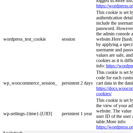
logged in.More info
https://wordpress.or
This cookie is set b
authentication detai
include the userna
password. However, 
the admin console a
wordpress_test_cookie
session
website.Here [hash] 
by applying a speci
username and passwo
values are safe, an
cookies as it is dif
info:
https://wordpr
This cookie is set
code for each custo
wp_woocommerce_session_
persistent
2 days
cart data in the da
https://docs.woo
cookies/
This cookie is set 
the view of your ad
website. The value 
wp-settings-{time}-[UID]
persistent
1 year
user ID of the user 
table.More info:
https://wordpress.or