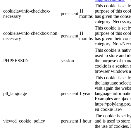
This cookie is set
cookielawinfo-checkbox-
11
purpose of this cook
persistent
necessary
months
has given the conse
category 'Necessary
This cookie is set
cookielawinfo-checkbox-non-
11
purpose of this cook
persistent
necessary
months
has given their con
category 'Non-Nece
This cookie is nati
used to store and id
PHPSESSID
session
the purpose of mana
cookie is a session 
browser windows ar
This cookie is set 
the language selec
visit again the webs
pll_language
persistent
1 year
language informatio
Examples are ajax r
https://polylang.pr
eu-cookie-law/
The cookie is set 
viewed_cookie_policy
persistent
1 hour
and is used to stor
the use of cookies. 