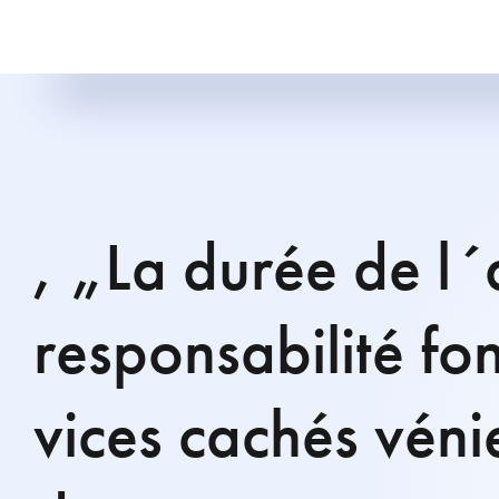
, „La durée de l´
responsabilité fo
vices cachés véni