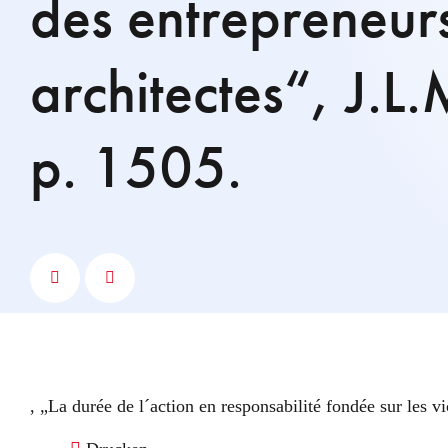
des entrepreneurs
architectes“, J.L
p. 1505.
, „La durée de l´action en responsabilité fondée sur les v