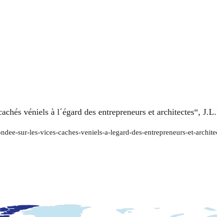
 cachés véniels à l´égard des entrepreneurs et architectes“, J.
fondee-sur-les-vices-caches-veniels-a-legard-des-entrepreneurs-et-archit