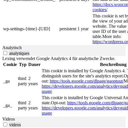
https://docs.woo
cookies/
This cookie is set 
the view of your ad
website. The value 
wp-settings-{time}-[UID]
persistent
1 year
user ID of the user 
table.More info:
https://wordpress.or
Analytisch
analytiques
Lexing verwendet Google Analytics 4 für analytische Zwecke.
Cookie
Typ
Dauer
Beschreibung
This cookie is installed by Google Analytics 4. 
distinguish users for the site's analytics report.O
third
2
_ga
out:
https://tools.google.com/dlpage/gaoptout/
Mo
party
years
https://developers.google.com/analytics/devguide
usage
This cookie is installed by Google Universal Ana
third
2
state.Opt-out:
https://tools.google.com/dlpage/g
_ga_
party
years
https://developers.google.com/analytics/devguide
usage
Videos
videos