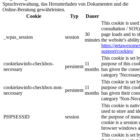
Sprachverwaltung, das Herunterladen von Dokumenten und die
Online-Beratung gewährleisten.
Cookie
Typ
Dauer
This cookie is use
consultation / SOS)
30
page loads and to s
_wpas_session
session
minutes
the website's abilit
https://getawesom
support/cookies/
This cookie is set
cookielawinfo-checkbox-
11
purpose of this cook
persistent
necessary
months
has given the conse
category 'Necessary
This cookie is set
cookielawinfo-checkbox-non-
11
purpose of this cook
persistent
necessary
months
has given their con
category 'Non-Nece
This cookie is nati
used to store and id
PHPSESSID
session
the purpose of mana
cookie is a session 
browser windows ar
This cookie is set 