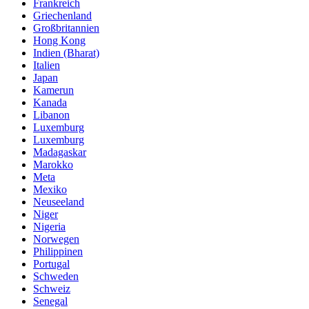
Frankreich
Griechenland
Großbritannien
Hong Kong
Indien (Bharat)
Italien
Japan
Kamerun
Kanada
Libanon
Luxemburg
Luxemburg
Madagaskar
Marokko
Meta
Mexiko
Neuseeland
Niger
Nigeria
Norwegen
Philippinen
Portugal
Schweden
Schweiz
Senegal