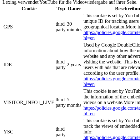
Lexing verwendet YouTube für die Videowiedergabe auf ihrer Seite.
Cookie
Typ
Dauer
Beschreibu
This cookie is set by YouTub
unique ID for tracking users
third
30
GPS
geographical locationMore i
party
minutes
https://policies.google.com/
hl=en
Used by Google DoubleClick
information about how the us
website and any other adver
third
visiting the website. This is 
IDE
2 years
party
users with ads that are relev
according to the user profile
https://policies.google.com/
hl=en
This cookie is set by YouTub
the information of the emb
third
5
VISITOR_INFO1_LIVE
videos on a website.More in
party
months
https://policies.google.com/
hl=en
This cookie is set by YouTub
track the views of embedde
third
YSC
info:
party
https://policies.google.com/