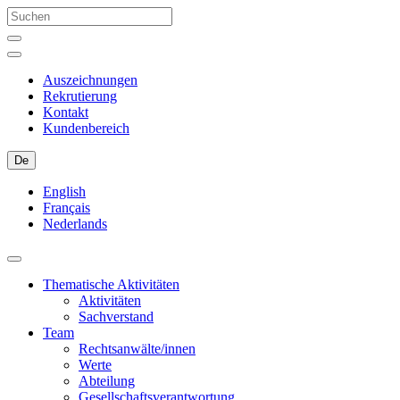
Auszeichnungen
Rekrutierung
Kontakt
Kundenbereich
De
English
Français
Nederlands
Thematische Aktivitäten
Aktivitäten
Sachverstand
Team
Rechtsanwälte/innen
Werte
Abteilung
Gesellschaftsverantwortung