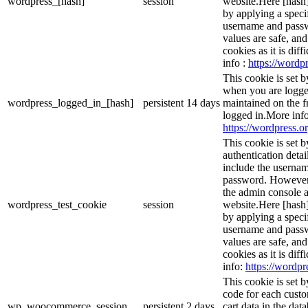
wordpress_[hash]
session
website.Here [hash] 
by applying a speci
username and passwo
values are safe, an
cookies as it is dif
info :
https://wordpr
This cookie is set 
when you are logge
wordpress_logged_in_[hash]
persistent
14 days
maintained on the f
logged in.More info
https://wordpress.or
This cookie is set b
authentication detai
include the userna
password. However, 
the admin console a
wordpress_test_cookie
session
website.Here [hash] 
by applying a speci
username and passwo
values are safe, an
cookies as it is dif
info:
https://wordpr
This cookie is set
code for each custo
wp_woocommerce_session_
persistent
2 days
cart data in the da