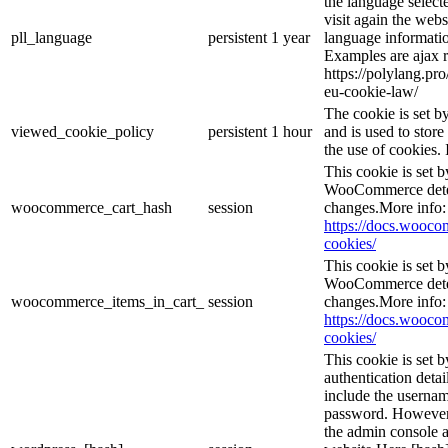
the language selec
visit again the webs
pll_language
persistent
1 year
language informatio
Examples are ajax r
https://polylang.pr
eu-cookie-law/
The cookie is set 
viewed_cookie_policy
persistent
1 hour
and is used to stor
the use of cookies. 
This cookie is set
WooCommerce deter
woocommerce_cart_hash
session
changes.More info:
https://docs.woo
cookies/
This cookie is set
WooCommerce deter
woocommerce_items_in_cart_
session
changes.More info:
https://docs.woo
cookies/
This cookie is set b
authentication detai
include the userna
password. However, 
the admin console a