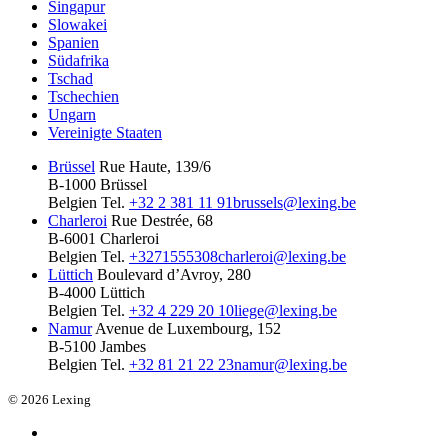
Singapur
Slowakei
Spanien
Südafrika
Tschad
Tschechien
Ungarn
Vereinigte Staaten
Brüssel
Rue Haute, 139/6
B-1000 Brüssel
Belgien
Tel.
+32 2 381 11 91
brussels@lexing.be
Charleroi
Rue Destrée, 68
B-6001 Charleroi
Belgien
Tel.
+3271555308
charleroi@lexing.be
Lüttich
Boulevard d’Avroy, 280
B-4000 Lüttich
Belgien
Tel.
+32 4 229 20 10
liege@lexing.be
Namur
Avenue de Luxembourg, 152
B-5100 Jambes
Belgien
Tel.
+32 81 21 22 23
namur@lexing.be
© 2026 Lexing