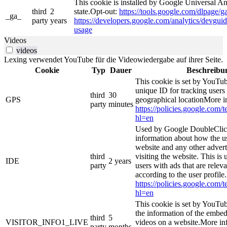
This cookie is installed by Google Universal Ana
third
2
state.Opt-out:
https://tools.google.com/dlpage/g
_ga_
party
years
https://developers.google.com/analytics/devguide
usage
Videos
videos
Lexing verwendet YouTube für die Videowiedergabe auf ihrer Seite.
Cookie
Typ
Dauer
Beschreibu
This cookie is set by YouTub
unique ID for tracking users
third
30
GPS
geographical locationMore i
party
minutes
https://policies.google.com/
hl=en
Used by Google DoubleClick
information about how the us
website and any other adver
third
visiting the website. This is 
IDE
2 years
party
users with ads that are relev
according to the user profile
https://policies.google.com/
hl=en
This cookie is set by YouTub
the information of the emb
third
5
VISITOR_INFO1_LIVE
videos on a website.More in
party
months