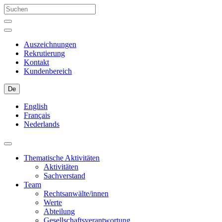
Auszeichnungen
Rekrutierung
Kontakt
Kundenbereich
De
English
Français
Nederlands
Thematische Aktivitäten
Aktivitäten
Sachverstand
Team
Rechtsanwälte/innen
Werte
Abteilung
Gesellschaftsverantwortung