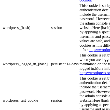
cookies/
This cookie is set b
authentication detai
include the userna
password. However, 
the admin console a
wordpress_[hash]
session
website.Here [hash] 
by applying a speci
username and passwo
values are safe, an
cookies as it is dif
info :
https://wordpr
This cookie is set 
when you are logge
wordpress_logged_in_[hash]
persistent
14 days
maintained on the f
logged in.More info
https://wordpress.or
This cookie is set b
authentication detai
include the userna
password. However, 
the admin console a
wordpress_test_cookie
session
website.Here [hash] 
by applying a speci
username and passwo