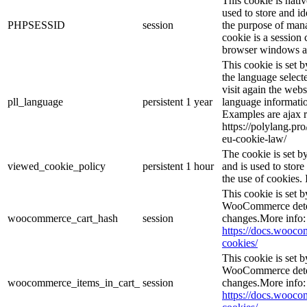
This cookie is nati
used to store and id
PHPSESSID
session
the purpose of mana
cookie is a session 
browser windows ar
This cookie is set 
the language selec
visit again the webs
pll_language
persistent
1 year
language informatio
Examples are ajax r
https://polylang.pr
eu-cookie-law/
The cookie is set 
viewed_cookie_policy
persistent
1 hour
and is used to stor
the use of cookies. 
This cookie is set
WooCommerce deter
woocommerce_cart_hash
session
changes.More info:
https://docs.woo
cookies/
This cookie is set
WooCommerce deter
woocommerce_items_in_cart_
session
changes.More info:
https://docs.woo