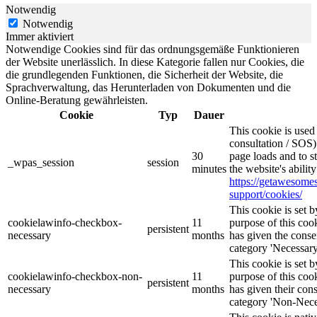
Notwendig
Notwendig
Immer aktiviert
Notwendige Cookies sind für das ordnungsgemäße Funktionieren
der Website unerlässlich. In diese Kategorie fallen nur Cookies, die
die grundlegenden Funktionen, die Sicherheit der Website, die
Sprachverwaltung, das Herunterladen von Dokumenten und die
Online-Beratung gewährleisten.
Cookie
Typ
Dauer
This cookie is use
consultation / SOS)
30
page loads and to s
_wpas_session
session
minutes
the website's abilit
https://getawesom
support/cookies/
This cookie is set
cookielawinfo-checkbox-
11
purpose of this cook
persistent
necessary
months
has given the conse
category 'Necessary
This cookie is set
cookielawinfo-checkbox-non-
11
purpose of this cook
persistent
necessary
months
has given their con
category 'Non-Nece