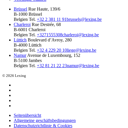
Brüssel
Rue Haute, 139/6
B-1000 Brüssel
Belgien
Tel.
+32 2 381 11 91
brussels@lexing.be
Charleroi
Rue Destrée, 68
B-6001 Charleroi
Belgien
Tel.
+3271555308
charleroi@lexing.be
Lüttich
Boulevard d’Avroy, 280
B-4000 Lüttich
Belgien
Tel.
+32 4 229 20 10
liege@lexing.be
Namur
Avenue de Luxembourg, 152
B-5100 Jambes
Belgien
Tel.
+32 81 21 22 23
namur@lexing.be
© 2026 Lexing
Seitenübersicht
Allgemeine geschäftsbedingungen
Datenschutzrichtlinie & Cookies