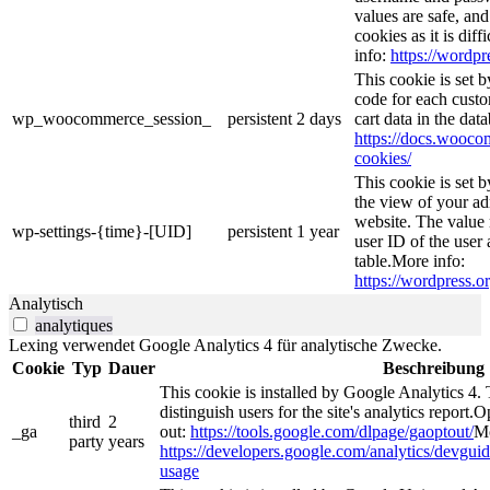
values are safe, an
cookies as it is dif
info:
https://wordpr
This cookie is set
code for each custo
wp_woocommerce_session_
persistent
2 days
cart data in the da
https://docs.woo
cookies/
This cookie is set 
the view of your ad
website. The value 
wp-settings-{time}-[UID]
persistent
1 year
user ID of the user 
table.More info:
https://wordpress.or
Analytisch
analytiques
Lexing verwendet Google Analytics 4 für analytische Zwecke.
Cookie
Typ
Dauer
Beschreibung
This cookie is installed by Google Analytics 4. 
distinguish users for the site's analytics report.O
third
2
_ga
out:
https://tools.google.com/dlpage/gaoptout/
Mo
party
years
https://developers.google.com/analytics/devguide
usage