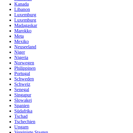
Kanada
Libanon
Luxemburg
Luxemburg
Madagaskar
Marokko
Meta
Mexiko
Neuseeland
Niger
Nigeria
Norwegen
Philippinen
Portugal
Schweden
Schweiz
Senegal
Singapur
Slowakei
Spanien
Südafrika
Tschad
Tschechien
Ungarn
Vereinigte Staaten