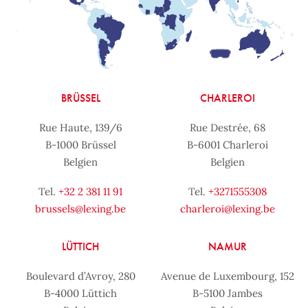
BRÜSSEL
CHARLEROI
Rue Haute, 139/6
Rue Destrée, 68
B-1000 Brüssel
B-6001 Charleroi
Belgien
Belgien
Tel.
+32 2 381 11 91
Tel.
+3271555308
brussels@lexing.be
charleroi@lexing.be
LÜTTICH
NAMUR
Boulevard d’Avroy, 280
Avenue de Luxembourg, 152
B-4000 Lüttich
B-5100 Jambes