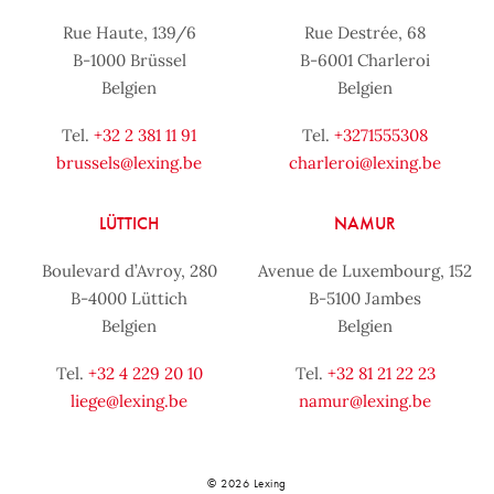
Rue Haute, 139/6
Rue Destrée, 68
B-1000 Brüssel
B-6001 Charleroi
Belgien
Belgien
Tel.
+32 2 381 11 91
Tel.
+3271555308
brussels@lexing.be
charleroi@lexing.be
LÜTTICH
NAMUR
Boulevard d’Avroy, 280
Avenue de Luxembourg, 152
B-4000 Lüttich
B-5100 Jambes
Belgien
Belgien
Tel.
+32 4 229 20 10
Tel.
+32 81 21 22 23
liege@lexing.be
namur@lexing.be
© 2026 Lexing